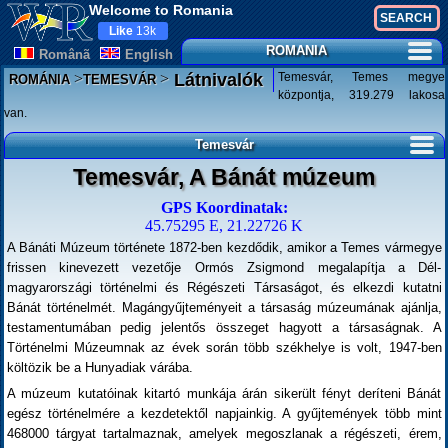
Welcome to Romania
Like
13k
ROMANIA
Românã
English
>
>
Temesvár, Temes megye
Látnivalók
ROMÁNIA
TEMESVÁR
központja, 319.279 lakosa
van.
Temesvár
Temesvár, A Bánát múzeum
GPS Koordinatak:
45.75295 E, 21.22726 K
A Bánáti Múzeum története 1872-ben kezdődik, amikor a Temes vármegye
frissen kinevezett vezetője Ormós Zsigmond megalapítja a Dél-
magyarországi történelmi és Régészeti Társaságot, és elkezdi kutatni
Bánát történelmét. Magángyűjteményeit a társaság múzeumának ajánlja,
testamentumában pedig jelentős összeget hagyott a társaságnak. A
Történelmi Múzeumnak az évek során több székhelye is volt, 1947-ben
költözik be a Hunyadiak várába.
A múzeum kutatóinak kitartó munkája árán sikerült fényt deríteni Bánát
egész történelmére a kezdetektől napjainkig. A gyűjtemények több mint
468000 tárgyat tartalmaznak, amelyek megoszlanak a régészeti, érem,