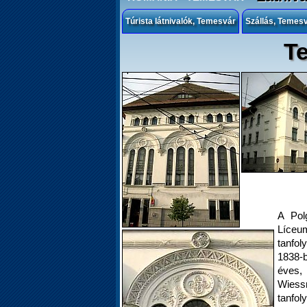
Túrista látnivalók, Temesvár
Szállás, Temes
Te
A Pol
Líceum
tanfol
1838-b
éves,
Wiess
tanfol