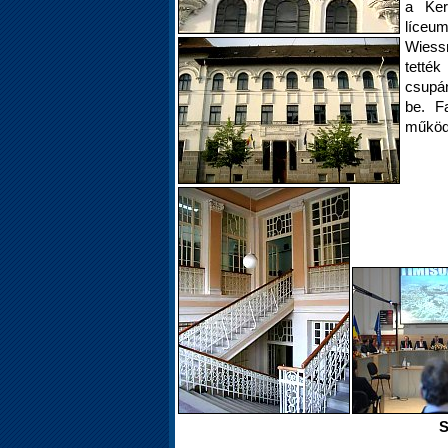
a Ker
líceum
Wiessn
tették
csupán
be. Fa
működ
S