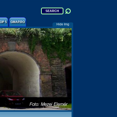
OP 5
GMAP.RO
Hide Img