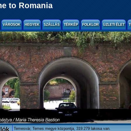
e to Romania
VÁROSOK
HEGYEK
SZÁLLÁS
TÉRKÉP
FOLKLOR
ÜZLETI ÉLET
T
lók
Temesvár, Temes megye központja, 319.279 lakosa van.