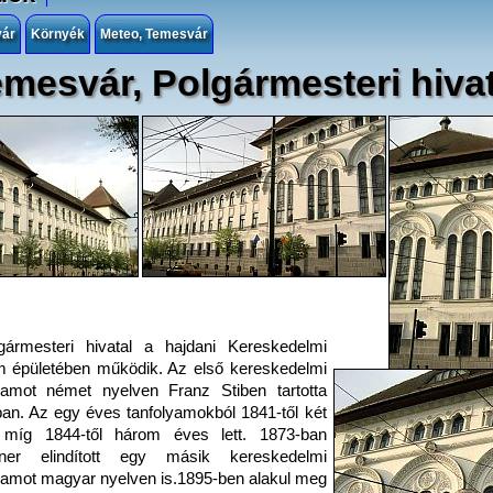
vár
Környék
Meteo, Temesvár
mesvár, Polgármesteri hivat
gármesteri hivatal a hajdani Kereskedelmi
 épületében működik. Az első kereskedelmi
yamot német nyelven Franz Stiben tartotta
an. Az egy éves tanfolyamokból 1841-től két
 míg 1844-től három éves lett. 1873-ban
ner elindított egy másik kereskedelmi
yamot magyar nyelven is.1895-ben alakul meg