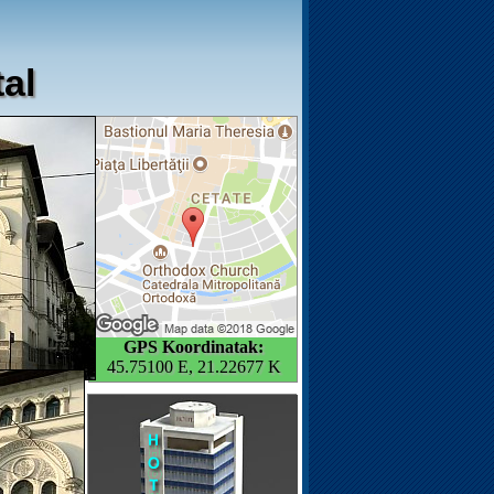
al
GPS Koordinatak:
45.75100 E, 21.22677 K