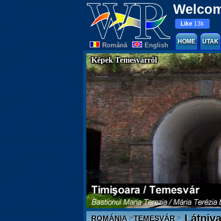
Welcom
Like
13k
HOME
UTAK
Românã
English
Képek Temesvárról
Látniva
>
>
ROMÁNIA
TEMESVÁR