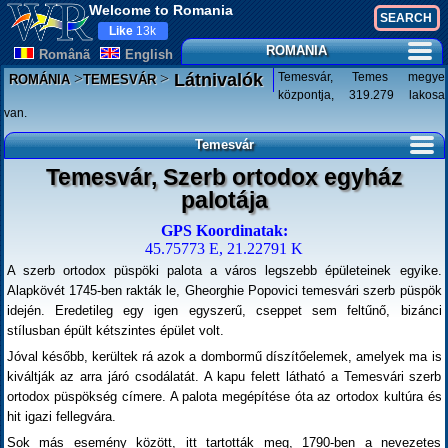
Welcome to Romania
Like
13k
ROMANIA
Românã
English
>
>
Temesvár, Temes megye
Látnivalók
ROMÁNIA
TEMESVÁR
központja, 319.279 lakosa
van.
Temesvár
Temesvár, Szerb ortodox egyház
palotája
GPS Koordinatak:
45.75773 E, 21.22791 K
A szerb ortodox püspöki palota a város legszebb épületeinek egyike.
Alapkövét 1745-ben rakták le, Gheorghie Popovici temesvári szerb püspök
idején. Eredetileg egy igen egyszerű, cseppet sem feltűnő, bizánci
stílusban épült kétszintes épület volt.
Jóval később, kerültek rá azok a dombormű díszítőelemek, amelyek ma is
kiváltják az arra járó csodálatát. A kapu felett látható a Temesvári szerb
ortodox püspökség címere. A palota megépítése óta az ortodox kultúra és
hit igazi fellegvára.
Sok más esemény között, itt tartották meg, 1790-ben a nevezetes