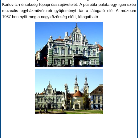
Karlovitz-i érsekség főpapi összejövetelét. A püspöki palota egy igen szép
muzeális egyházművészeti gyűjteményt tár a látogató elé. A múzeum
1967-ben nyílt meg a nagyközönség előtt, látogatható.