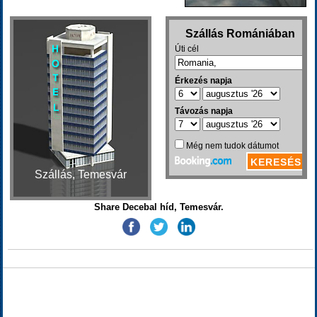
Szállás, Temesvár
Share Decebal híd, Temesvár.