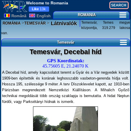
Welcome to Romania
Like
13k
ROMANIA
Românã
English
>
>
Temesvár, Temes megye
Látnivalók
ROMÁNIA
TEMESVÁR
központja, 319.279 lakosa
van.
Temesvár
Temesvár, Decebal híd
GPS Koordinatak:
45.75605 E, 21.24070 K
A Decebal híd, amely kapcsolatot teremt a Gyár és a Vár negyedek között
1909-ben építették és korának leghosszabb vasbeton-gerenda hídja volt.
Hossza 195, szélessége 9 méter. A terv Díszoklevelet kapott, az 1910-ben
Párizsban megrendezett Nemzetközi Kiállításon. A Mihalich Győző
technikai megoldását több ország szaklapja is bemutatta. A hidat Neptun
fürdői, vagy Parksétányi hídnak is ismerik.