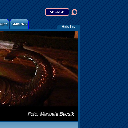
OP 5
GMAP.RO
Hide Img