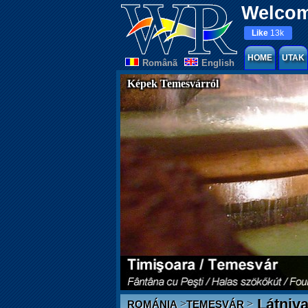
Welcom
Like
13k
HOME
UTAK
Românã
English
Képek Temesvárról
Látniva
>
>
ROMÁNIA
TEMESVÁR