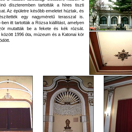
inó díszteremben tartották a híres tiszti
kat. Az épületre később emeletet húztak, és
észítették egy nagyméretű terasszal is.
-ben itt tartották a Rózsa kiállítást, amelyen
zör mutatták be a fekete és kék rózsát.
i között 1996 óta, múzeum és a Katonai kör
dött.