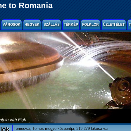
e to Romania
VÁROSOK
HEGYEK
SZÁLLÁS
TÉRKÉP
FOLKLOR
ÜZLETI ÉLET
T
lók
Temesvár, Temes megye központja, 319.279 lakosa van.