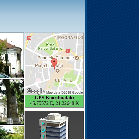
GPS Koordinatak:
45.75572 E, 21.22648 K