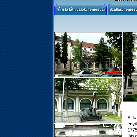
Túrista látnivalók, Temesvár
Szállás, Temes
A ka
egyi
1775
játs