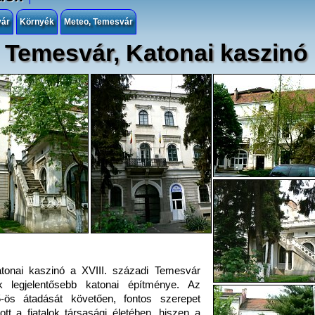
vár
Környék
Meteo, Temesvár
Temesvár, Katonai kaszinó
tonai kaszinó a XVIII. századi Temesvár
k legjelentősebb katonai építménye. Az
-ös átadását követően, fontos szerepet
zott a fiatalok társasági életében, hiszen a