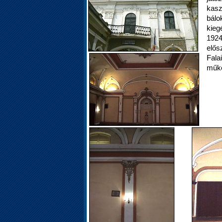
kasz
bálo
kieg
1924
elős
Fala
műkö