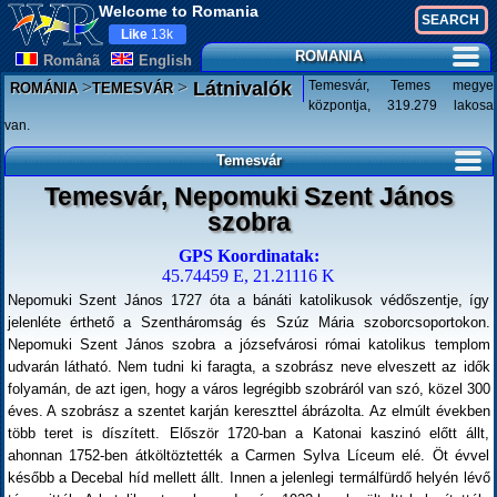
Welcome to Romania
Like
13k
ROMANIA
Românã
English
>
>
Temesvár, Temes megye
Látnivalók
ROMÁNIA
TEMESVÁR
központja, 319.279 lakosa
van.
Temesvár
Temesvár, Nepomuki Szent János
szobra
GPS Koordinatak:
45.74459 E, 21.21116 K
Nepomuki Szent János 1727 óta a bánáti katolikusok védőszentje, így
jelenléte érthető a Szentháromság és Szúz Mária szoborcsoportokon.
Nepomuki Szent János szobra a józsefvárosi római katolikus templom
udvarán látható. Nem tudni ki faragta, a szobrász neve elveszett az idők
folyamán, de azt igen, hogy a város legrégibb szobráról van szó, közel 300
éves. A szobrász a szentet karján kereszttel ábrázolta. Az elmúlt években
több teret is díszített. Először 1720-ban a Katonai kaszinó előtt állt,
ahonnan 1752-ben átköltöztették a Carmen Sylva Líceum elé. Öt évvel
később a Decebal híd mellett állt. Innen a jelenlegi termálfürdő helyén lévő