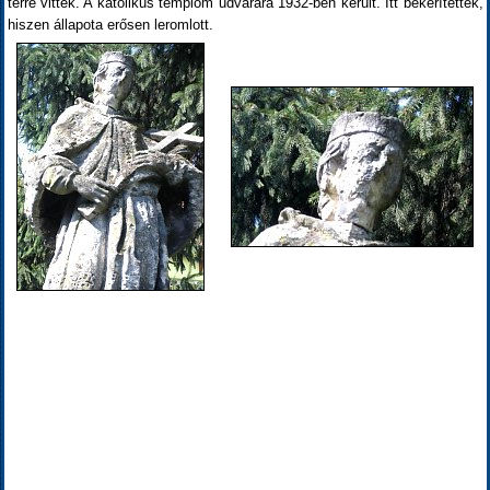
térre vitték. A katolikus templom udvarára 1932-ben került. Itt bekerítették,
hiszen állapota erősen leromlott.