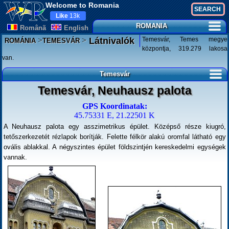
Welcome to Romania
Like
13k
ROMANIA
Românã
English
>
>
Temesvár, Temes megye
Látnivalók
ROMÁNIA
TEMESVÁR
központja, 319.279 lakosa
van.
Temesvár
Temesvár, Neuhausz palota
GPS Koordinatak:
45.75331 E, 21.22501 K
A Neuhausz palota egy asszimetrikus épület. Középső része kiugró,
tetőszerkezetét rézlapok borítják. Felette félkör alakú oromfal látható egy
ovális ablakkal. A négyszintes épület földszintjén kereskedelmi egységek
vannak.