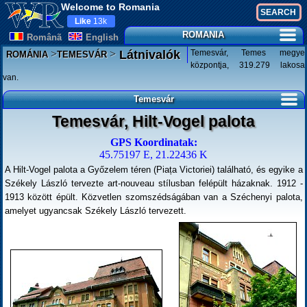
Welcome to Romania
Like
13k
ROMANIA
Românã
English
>
>
Temesvár, Temes megye
Látnivalók
ROMÁNIA
TEMESVÁR
központja, 319.279 lakosa
van.
Temesvár
Temesvár, Hilt-Vogel palota
GPS Koordinatak:
45.75197 E, 21.22436 K
A Hilt-Vogel palota a Győzelem téren (Piața Victoriei) található, és egyike a
Székely László tervezte art-nouveau stílusban felépült házaknak. 1912 -
1913 között épült. Közvetlen szomszédságában van a Széchenyi palota,
amelyet ugyancsak Székely László tervezett.