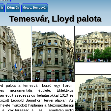
vár
Környék
Meteo, Temesvár
Temesvár, Lloyd palota
yd palota a temesvári korzó egy három
tes monumentális épülete. Eklektikus
ban épült szecessziós behatásokkal 1910 és
özött Leopold Baumhorn tervei alapján. Az
emeleté működött hajdanán a Mezőgazdasági
, a Lloyd társaság, a II. és III. emeletén pedig