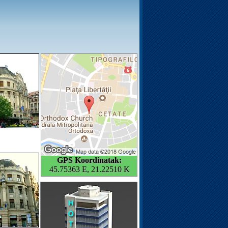
GPS Koordinatak:
45.75363 E, 21.22510 K