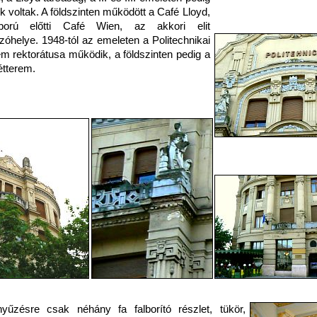
k voltak. A földszinten működött a Café Lloyd,
orú előtti Café Wien, az akkori elit
ozóhelye. 1948-tól az emeleten a Politechnikai
m rektorátusa működik, a földszinten pedig a
étterem.
nyűzésre csak néhány fa falborító részlet, tükör,