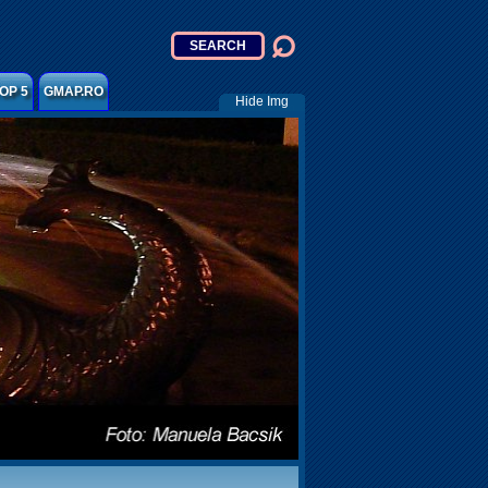
OP 5
GMAP.RO
Hide Img