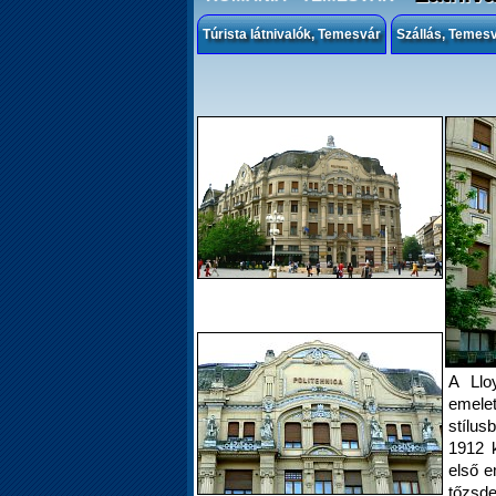
Túrista látnivalók, Temesvár
Szállás, Temes
A Llo
emele
stílus
1912 k
első 
tőzsde