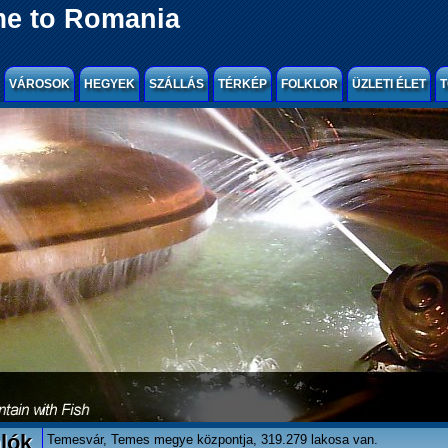
e to Romania
VÁROSOK
HEGYEK
SZÁLLÁS
TÉRKÉP
FOLKLOR
ÜZLETI ÉLET
T
lók
Temesvár, Temes megye központja, 319.279 lakosa van.