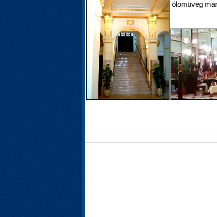
ólomüveg mara