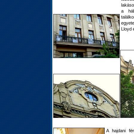
lakáso
a háb
találk
egyete
Lloyd 
A hajdani fé