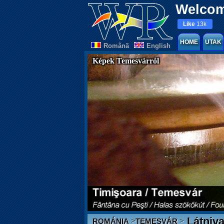
Welcom
Like
13k
HOME
UTAK
Românã
English
Képek Temesvárról
Látniva
>
>
ROMÁNIA
TEMESVÁR