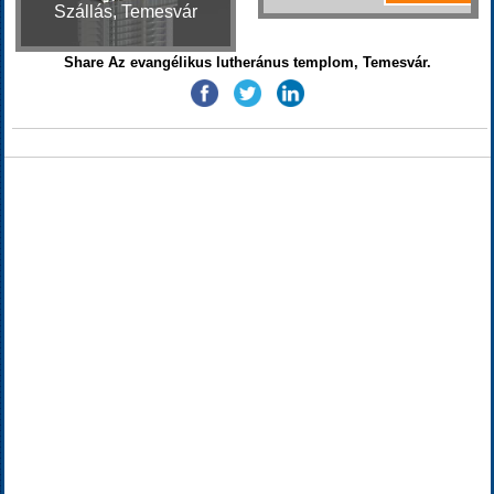
Szállás, Temesvár
Share Az evangélikus lutheránus templom, Temesvár.