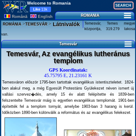
Welcome to Romania
Like
13k
ROMANIA
Românã
English
>
>
Temesvár, Temes megye
Látnivalók
ROMÁNIA
TEMESVÁR
központja, 319.279 lakosa
van.
Temesvár
Temesvár, Az evangélikus lutheránus
templom
GPS Koordinatak:
45.75795 E, 21.23161 K
Temesváron először 1795-ben tartottak evangélikus istentiszteletet. 1824-
ben alakul meg, a még Egyesült Protestáns Gyülekezet néven ismert új
vallási szervez�dés, amely 15 év alatt felépítette és 1839-ben
felszentelte Temesvár máig is egyetlen evangélikus templomát. 1901-ben
építették fel a templom tornyát, amelybe 1903-ban 3 harang is kerül.
Időközben 1890-ben különválik a református és az evangélikus felekezet.