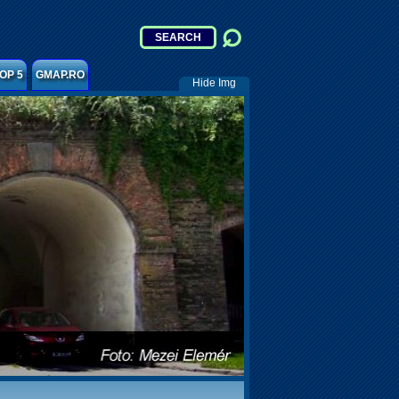
OP 5
GMAP.RO
Hide Img