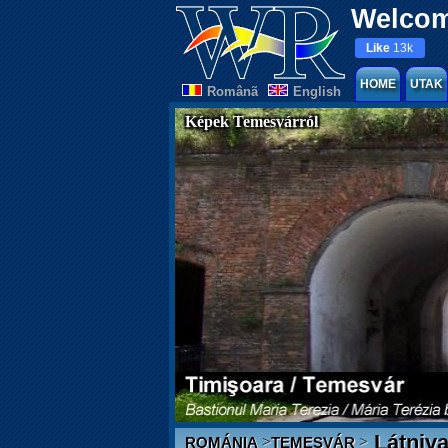
Welcom
Like
13k
HOME
UTAK
Românã
English
Képek Temesvárról
Látniva
>
>
ROMÁNIA
TEMESVÁR