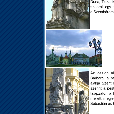
Duna, Tisza é
szobrok egy m
a Szenthároms
Az oszlop al
Barbara, a b
alakja Szent
szerint a pes
talapzaton a
mellett, megj
Sebastián és 