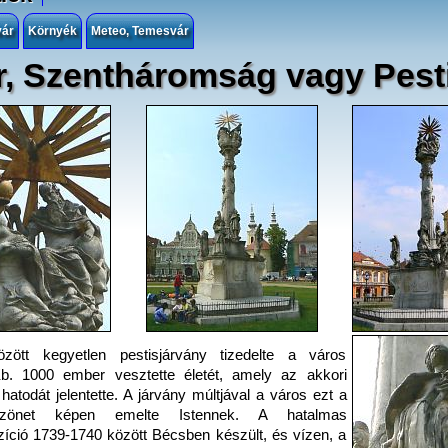
vár
Környék
Meteo, Temesvár
, Szentháromság vagy Pest
zött kegyetlen pestisjárvány tizedelte a város
Kb. 1000 ember vesztette életét, amely az akkori
atodát jelentette. A járvány múltjával a város ezt a
szönet képen emelte Istennek. A hatalmas
ció 1739-1740 között Bécsben készült, és vízen, a