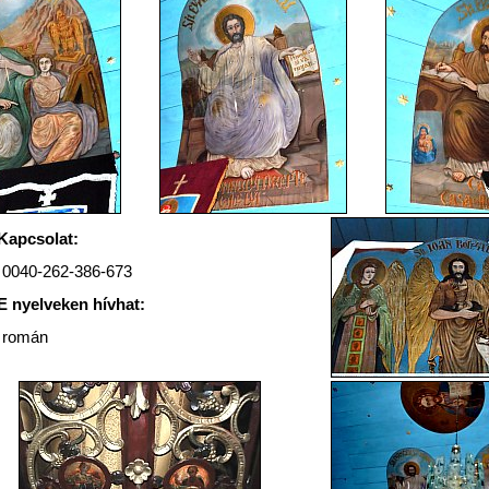
Kapcsolat:
0040-262-386-673
E nyelveken hívhat:
román