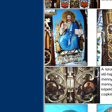
A toro
elő-ha
mennye
menny
képek
csipké