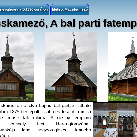
elepülések a DJ196-os úton
Meteo, Macskamező
skamező, A bal parti fatem
kamézőn átfolyó Lápos bal partján látható
lom 1875-ben épült. Újabb és kisebb, mint a
ülés másik fatemploma. A kicsiny templom
jét zsindely fedi. Harangtornyának
ysapkája lenn négyszögletes, fennebb
ített.