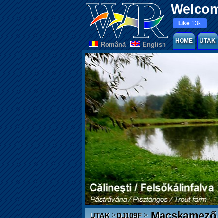
Welcom
Like
13k
HOME
UTAK
Românã
English
Macskamező
>
>
UTAK
DJ109F