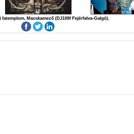
ti fatemplom, Macskamező (DJ109f Fejérfalva-Galgó).