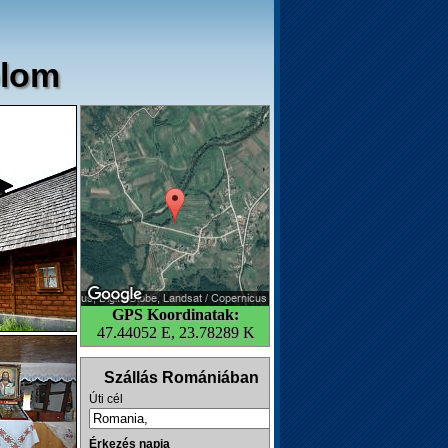
plom
GPS Koordinatak:
47.44052 E, 23.78289 K