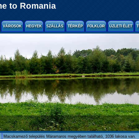
e to Romania
VÁROSOK
HEGYEK
SZÁLLÁS
TÉRKÉP
FOLKLOR
ÜZLETI ÉLET
T
Macskamező település Máramaros megyében található, 1036 lakosa van.