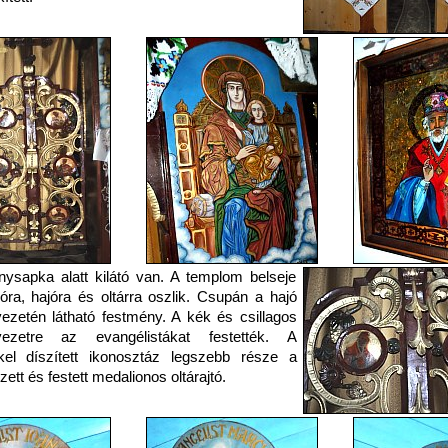
nysapka alatt kilátó van. A templom belseje
jóra, hajóra és oltárra oszlik. Csupán a hajó
zetén látható festmény. A kék és csillagos
ezetre az evangélistákat festették. A
kel díszített ikonosztáz legszebb része a
zett és festett medalionos oltárajtó.