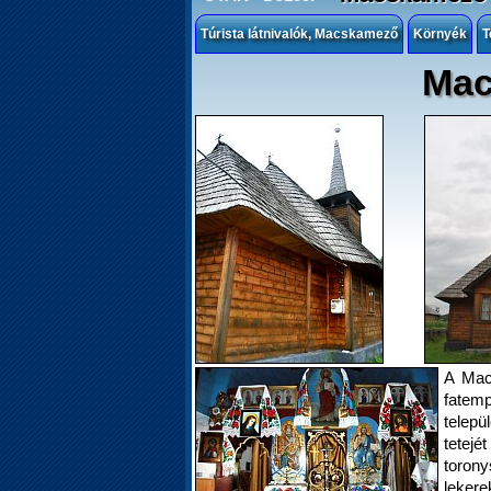
Túrista látnivalók, Macskamező
Környék
T
Mac
A Macs
fatemp
telep
tete
toron
lekerek