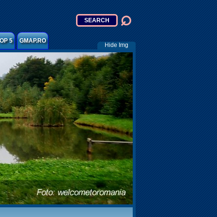
OP 5
GMAP.RO
Hide Img