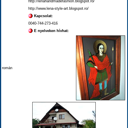
http://lenahandmadefashion.blogspot.ro/
http://www.lena-style-art.blogspot.ro/
Kapcsolat:
0040-744-273-416
E nyelveken hívhat:
román