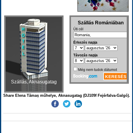
Szállás, Aknasugatag
Share Elena Tămaș műhelye, Aknasugatag (DJ109f Fejérfalva-Galgó).