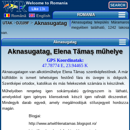
Welcome to Romania
Like
13k
ROMANIA
Românã
English
>
>
Aknasugatag település Máramaros
Aknasugatag
UTAK
DJ109F
megyében található, 1242 lakosa
van.
Aknasugatag
Aknasugatag, Elena Tămaș műhelye
GPS Koordinatak:
47.78774 E, 23.94465 K
Aknasugatagon van alkotóműhelye Elena Tămaș szentképfestőnek. A már
külföldön is ismert tehetséges festőnő fára és üvegre is dolgozik.
Szentképei ortodox, katolikus és más felekezetek számára is készülnek.
Műhelyében rengeteg igen sokárnyalatú gyöngyszem is látható,
amelyekkel igen igényes klienseknek készít igen rafinált ékszereket.
Mindegyik darab egyedi, amely megálmodójuk stílusjegyeit hordozza
magán.
Blogjai:
http://www.artwithlenatamas.blogspot.ro/