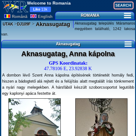
Welcome to Romania
Like
13k
ROMANIA
Românã
English
>
>
Aknasugatag település Máramaros
Aknasugatag
UTAK
DJ109F
megyében található, 1242 lakosa
van.
Aknasugatag
Aknasugatag, Anna kápolna
GPS Koordinatak:
47.78106 E, 23.92838 K
A dombon lévő Szent Anna kápolna építésének történetét homály fedi,
hiszen a bádogtető alá rejtett és a felújítás alatt megtalált írás tönkrement
a nyári nagy melegekben. A hársfából készült szoborcsoportot legutóbb
egy kaplonyi apáca festette át.