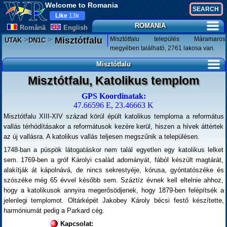
Welcome to Romania
Like
13k
ROMANIA
Românã
English
>
>
Misztótfalu település Máramaros
Misztótfalu
UTAK
DN1C
megyében található, 2761 lakosa van.
Misztótfalu
Misztótfalu, Katolikus templom
GPS Koordinatak:
47.66596 E, 23.46663 K
Misztótfalu XIII-XIV század körül épült katolikus temploma a református
vallás térhódításakor a reformátusok kezére kerül, hiszen a hívek áttértek
az új vallásra. A katolikus vallás teljesen megszűnik a településen.
1748-ban a püspök látogatáskor nem talál egyetlen egy katolikus lelket
sem. 1769-ben a gróf Károlyi család adományát, fából készült magtárát,
alakítják át kápolnává, de nincs sekrestyéje, kórusa, gyóntatószéke és
szószéke még 65 évvel később sem. Száztíz évnek kell eltelnie ahhoz,
hogy a katolikusok annyira megerősödjenek, hogy 1879-ben felépítsék a
jelenlegi templomot. Oltárképét Jakobey Károly bécsi festő készítette,
harmóniumát pedig a Parkard cég.
Kapcsolat: