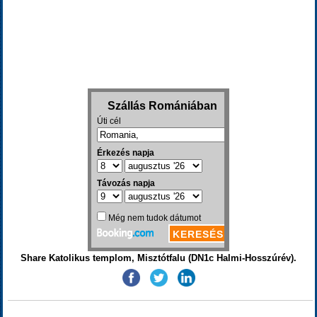
Share Katolikus templom, Misztótfalu (DN1c Halmi-Hosszúrév).