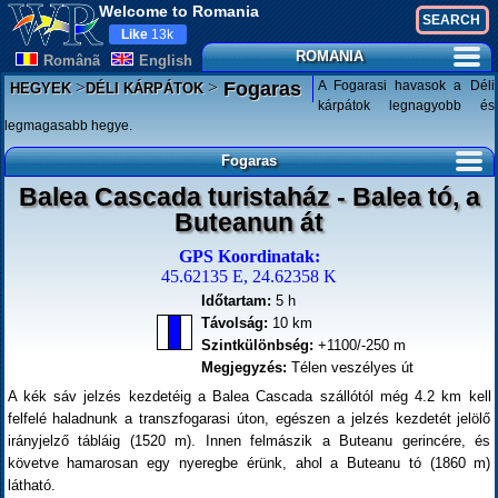
Welcome to Romania
Like
13k
ROMANIA
Românã
English
>
>
A Fogarasi havasok a Déli
Fogaras
HEGYEK
DÉLI KÁRPÁTOK
kárpátok legnagyobb és
legmagasabb hegye.
Fogaras
Balea Cascada turistaház - Balea tó, a
Buteanun át
GPS Koordinatak:
45.62135 E, 24.62358 K
Időtartam:
5 h
Távolság:
10 km
Szintkülönbség:
+1100/-250 m
Megjegyzés:
Télen veszélyes út
A kék sáv jelzés kezdetéig a Balea Cascada szállótól még 4.2 km kell
felfelé haladnunk a transzfogarasi úton, egészen a jelzés kezdetét jelölő
irányjelző tábláig (1520 m). Innen felmászik a Buteanu gerincére, és
követve hamarosan egy nyeregbe érünk, ahol a Buteanu tó (1860 m)
látható.