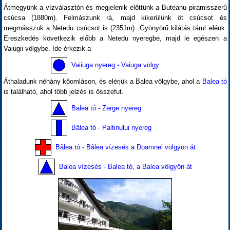
Átmegyünk a vízválasztón és megjelenik előttünk a Buteanu piramisszerű
csúcsa (1880m). Felmászunk rá, majd kikerülünk öt csúcsot és
megmásszuk a Netedu csúcsot is (2351m). Gyönyörű kilátás tárul elénk.
Ereszkedés következik előbb a Netedu nyeregbe, majd le egészen a
Vaiugii völgybe. Ide érkezik a
Vaiiuga nyereg - Vaiuga völgy
Áthaladunk néhány kőomláson, és elérjük a Balea völgybe, ahol a
Balea tó
is található, ahol több jelzés is összefut.
Balea tó - Zerge nyereg
Bâlea tó - Paltinului nyereg
Bâlea tó - Bâlea vízesés a Doamnei völgyön át
Balea vízesés - Balea tó, a Balea völgyön át