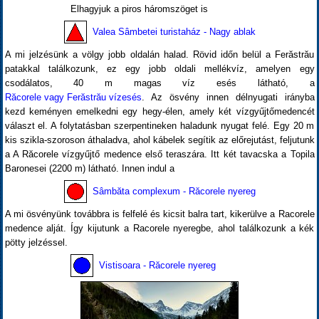
Elhagyjuk a piros háromszöget is
Valea Sâmbetei turistaház - Nagy ablak
A mi jelzésünk a völgy jobb oldalán halad. Rövid időn belül a Ferăstrău
patakkal találkozunk, ez egy jobb oldali mellékvíz, amelyen egy
csodálatos, 40 m magas víz esés látható, a
Răcorele vagy Ferăstrău vízesés
. Az ösvény innen délnyugati irányba
kezd keményen emelkedni egy hegy-élen, amely két vízgyűjtőmedencét
választ el. A folytatásban szerpentineken haladunk nyugat felé. Egy 20 m
kis szikla-szoroson áthaladva, ahol kábelek segítik az előrejutást, feljutunk
a A Răcorele vízgyűjtő medence első teraszára. Itt két tavacska a Topila
Baronesei (2200 m) látható. Innen indul a
Sâmbăta complexum - Răcorele nyereg
A mi ösvényünk továbbra is felfelé és kicsit balra tart, kikerülve a Racorele
medence alját. Így kijutunk a Racorele nyeregbe, ahol találkozunk a kék
pötty jelzéssel.
Vistisoara - Răcorele nyereg