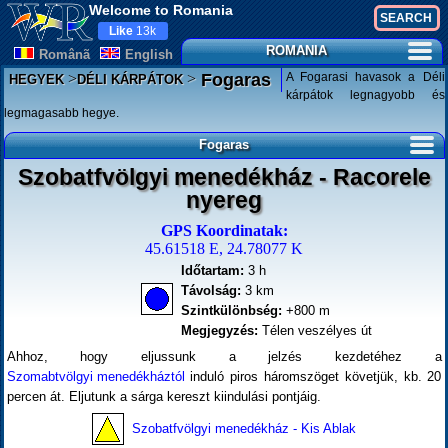
Welcome to Romania
Like
13k
ROMANIA
Românã
English
>
>
A Fogarasi havasok a Déli
Fogaras
HEGYEK
DÉLI KÁRPÁTOK
kárpátok legnagyobb és
legmagasabb hegye.
Fogaras
Szobatfvölgyi menedékház - Racorele
nyereg
GPS Koordinatak:
45.61518 E, 24.78077 K
Időtartam:
3 h
Távolság:
3 km
Szintkülönbség:
+800 m
Megjegyzés:
Télen veszélyes út
Ahhoz, hogy eljussunk a jelzés kezdetéhez a
Szomabtvölgyi menedékháztól
induló piros háromszöget követjük, kb. 20
percen át. Eljutunk a sárga kereszt kiindulási pontjáig.
Szobatfvölgyi menedékház - Kis Ablak