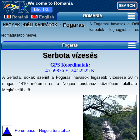
Welcome to Romania
Like
13k
ROMANIA
Românã
English
>
>
A Fogarasi havasok a Déli
Fogaras
HEGYEK
DÉLI KÁRPÁTOK
kárpátok legnagyobb és
legmagasabb hegye.
Fogaras
Serbota vízesés
GPS Koordinatak:
45.59876 E, 24.52525 K
A Serbota, sokak szerint a Fogarasi havasok legszebb vízesése 20 m
magas, 1410 méteren és a Negoiu turistaház közelében található.
Megközelíthető:
Porumbacu - Negoiu turistaház