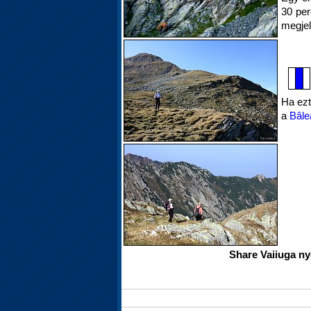
30 per
megjel
Ha ezt 
a
Bâle
Share Vaiiuga nye