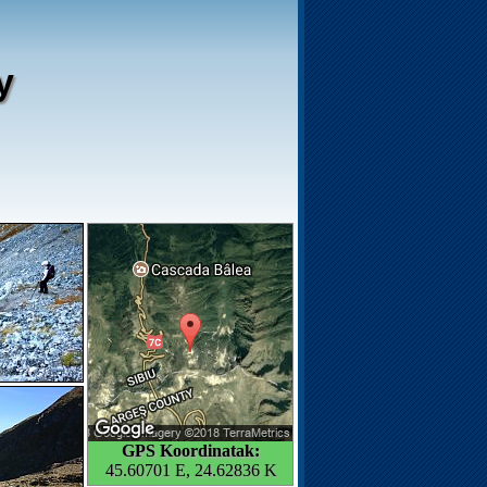
y
GPS Koordinatak:
45.60701 E, 24.62836 K