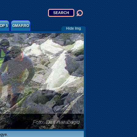
OP 5
GMAP.RO
Hide Img
egye.