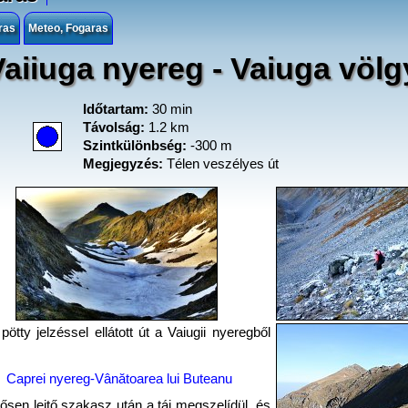
ras
Meteo, Fogaras
Vaiiuga nyereg - Vaiuga völg
Időtartam:
30 min
Távolság:
1.2 km
Szintkülönbség:
-300 m
Megjegyzés:
Télen veszélyes út
pötty jelzéssel ellátott út a Vaiugii nyeregből
Caprei nyereg-Vânătoarea lui Buteanu
ősen lejtő szakasz után a táj megszelídül, és