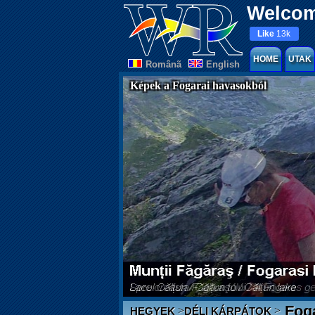
Welcom
Like
13k
HOME
UTAK
Românã
English
Képek a Fogarai havasokból
Fog
>
>
HEGYEK
DÉLI KÁRPÁTOK