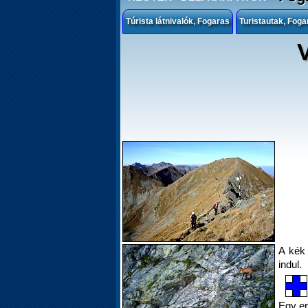
Túrista látnivalók, Fogaras
Turistautak, Foga
A kék 
indul.
Egy er