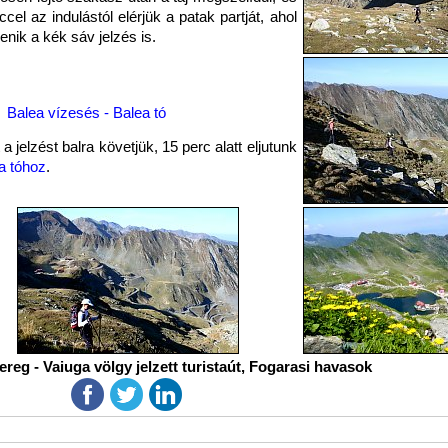
ccel az indulástól elérjük a patak partját, ahol
enik a kék sáv jelzés is.
Balea vízesés - Balea tó
a jelzést balra követjük, 15 perc alatt eljutunk
a tóhoz
.
reg - Vaiuga völgy jelzett turistaút, Fogarasi havasok