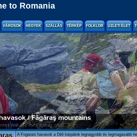
e to Romania
VÁROSOK
HEGYEK
SZÁLLÁS
TÉRKÉP
FOLKLOR
ÜZLETI ÉLET
T
aras
A Fogarasi havasok a Déli kárpátok legnagyobb és legmagasabb h