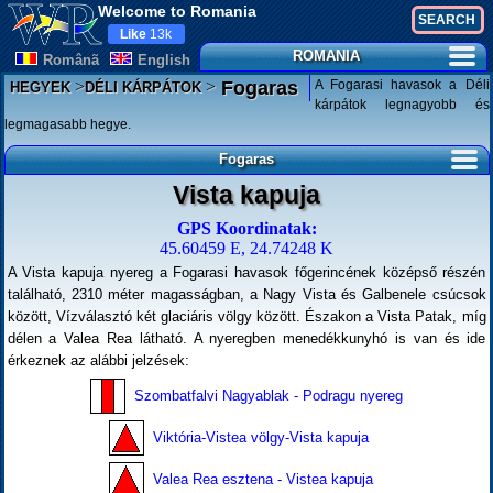
Welcome to Romania
Like
13k
ROMANIA
Românã
English
>
>
A Fogarasi havasok a Déli
Fogaras
HEGYEK
DÉLI KÁRPÁTOK
kárpátok legnagyobb és
legmagasabb hegye.
Fogaras
Vista kapuja
GPS Koordinatak:
45.60459 E, 24.74248 K
A Vista kapuja nyereg a Fogarasi havasok főgerincének középső részén
található, 2310 méter magasságban, a Nagy Vista és Galbenele csúcsok
között, Vízválasztó két glaciáris völgy között. Északon a Vista Patak, míg
délen a Valea Rea látható. A nyeregben menedékkunyhó is van és ide
érkeznek az alábbi jelzések:
Szombatfalvi Nagyablak - Podragu nyereg
Viktória-Vistea völgy-Vista kapuja
Valea Rea esztena - Vistea kapuja