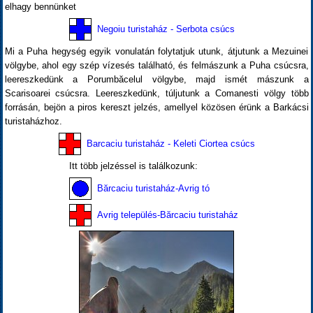
elhagy bennünket
Negoiu turistaház - Serbota csúcs
Mi a Puha hegység egyik vonulatán folytatjuk utunk, átjutunk a Mezuinei
völgybe, ahol egy szép vízesés található, és felmászunk a Puha csúcsra,
leereszkedünk a Porumbăcelul völgybe, majd ismét mászunk a
Scarisoarei csúcsra. Leereszkedünk, túljutunk a Comanesti völgy több
forrásán, bejön a piros kereszt jelzés, amellyel közösen érünk a Barkácsi
turistaházhoz.
Barcaciu turistaház - Keleti Ciortea csúcs
Itt több jelzéssel is találkozunk:
Bărcaciu turistaház-Avrig tó
Avrig település-Bărcaciu turistaház