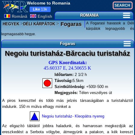
Welcome to Romania
Like
13k
ROMANIA
Românã
English
>
>
A Fogarasi havasok a Déli
Fogaras
HEGYEK
DÉLI KÁRPÁTOK
kárpátok legnagyobb és
legmagasabb hegye.
Fogaras
Negoiu turistaház-Bărcaciu turistaház
GPS Koordinatak:
45.60337 E, 24.50655 K
Időtartam:
2 1/2 h
Távolság:
5.5km
Szintkülönbség:
+500/-500 m
Megjegyzés:
Télen veszélyes út
A piros kereszttel és több más jelzés társaságában a turistaháztól
indulunk. 150 m múlva elhagy minket a
Negoiu turistaház- Kleopátra nyereg
Az eligazító táblától jobbra haladunk, és hamarosan megkezdjük az
ereszkedést a Serbota völgybe, átmegyünk a patakon, a kék kereszt