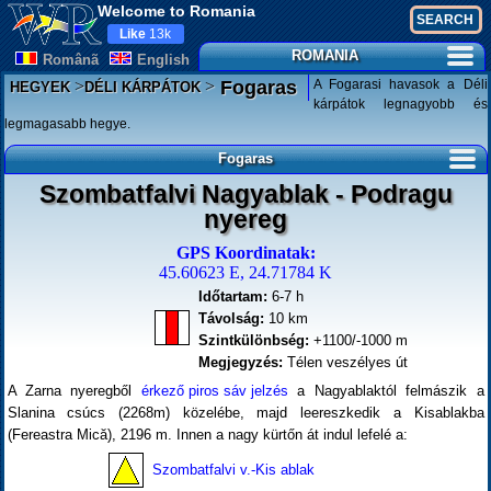
Welcome to Romania
Like
13k
ROMANIA
Românã
English
>
>
A Fogarasi havasok a Déli
Fogaras
HEGYEK
DÉLI KÁRPÁTOK
kárpátok legnagyobb és
legmagasabb hegye.
Fogaras
Szombatfalvi Nagyablak - Podragu
nyereg
GPS Koordinatak:
45.60623 E, 24.71784 K
Időtartam:
6-7 h
Távolság:
10 km
Szintkülönbség:
+1100/-1000 m
Megjegyzés:
Télen veszélyes út
A Zarna nyeregből
érkező piros sáv jelzés
a Nagyablaktól felmászik a
Slanina csúcs (2268m) közelébe, majd leereszkedik a Kisablakba
(Fereastra Mică), 2196 m. Innen a nagy kürtőn át indul lefelé a:
Szombatfalvi v.-Kis ablak