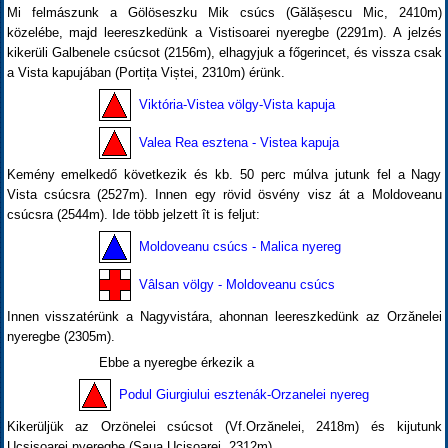
Mi felmászunk a Gölöseszku Mik csúcs (Gălășescu Mic, 2410m)
közelébe, majd leereszkedünk a Vistisoarei nyeregbe (2291m). A jelzés
kikerüli Galbenele csúcsot (2156m), elhagyjuk a főgerincet, és vissza csak
a Vista kapujában (Portița Viștei, 2310m) érünk.
Viktória-Vistea völgy-Vista kapuja
Valea Rea esztena - Vistea kapuja
Kemény emelkedő következik és kb. 50 perc múlva jutunk fel a Nagy
Vista csúcsra (2527m). Innen egy rövid ösvény visz át a Moldoveanu
csúcsra (2544m). Ide több jelzett ît is feljut:
Moldoveanu csúcs - Malica nyereg
Vâlsan völgy - Moldoveanu csúcs
Innen visszatérünk a Nagyvistára, ahonnan leereszkedünk az Orzănelei
nyeregbe (2305m).
Ebbe a nyeregbe érkezik a
Podul Giurgiului esztenák-Orzanelei nyereg
Kikerüljük az Orzönelei csúcsot (Vf.Orzănelei, 2418m) és kijutunk
Ucsisoarei nyeregbe (Șaua Ucișoarei, 2312m).