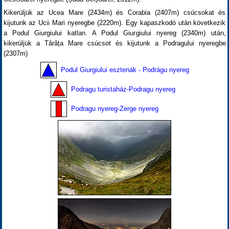
Kikerüljük az Ucea Mare (2434m) és Corabia (2407m) csúcsokat és
kijutunk az Ucii Mari nyeregbe (2220m). Egy kapaszkodó után következik
a Podul Giurgiului katlan. A Podul Giurgiului nyereg (2340m) után,
kikerüljük a Tărâța Mare csúcsot és kijutunk a Podragului nyeregbe
(2307m)
Podul Giurgiului esztenák - Podrágu nyereg
Podragu turistaház-Podragu nyereg
Podragu nyereg-Zerge nyereg