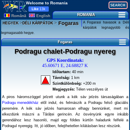
Welcome to Romania
Like
13k
ROMANIA
Românã
English
>
>
A Fogarasi havasok a Déli
Fogaras
HEGYEK
DÉLI KÁRPÁTOK
kárpátok legnagyobb és
legmagasabb hegye.
Fogaras
Podragu chalet-Podragu nyereg
GPS Koordinatak:
45.60671 E, 24.68827 K
Időtartam:
40 min
Távolság:
1 km
Szintkülönbség:
+200 m
Megjegyzés:
Télen veszélyes út
A piros háromszöggel jelzett utunk a kék sáv jelzés társaságában a
Podragu menedékház
elől indul, és felmászik a Podragu felső glaciális
peremére. A kék sáv jelzés hamarosan elhagy bennünket, mert mi
elkezdünk mászni a Tărâței gerincén. Az ösvényünk egyre inkább
gerendához lesz hasonló, majd egy földes kürtőn haladunk felfelé a
Podragul nyeregig. Itt, jó időben, felejthetetlen kilátásban lesz részünk.