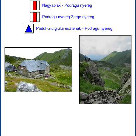
Nagyablak - Podragu nyereg
Podragu nyereg-Zerge nyereg
Podul Giurgiului esztenák - Podrágu nyereg