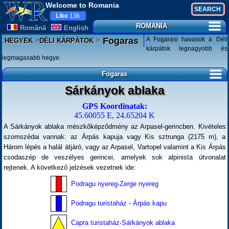
Welcome to Romania
Like
13k
ROMANIA
Românã
English
>
>
A Fogarasi havasok a Déli
Fogaras
HEGYEK
DÉLI KÁRPÁTOK
kárpátok legnagyobb és
legmagasabb hegye.
Fogaras
Sárkányok ablaka
GPS Koordinatak:
45.60055 E, 24.65204 K
A Sárkányok ablaka mészkőképződmény az Arpasel-gerincben. Kivételes
szomszédai vannak: az Árpás kapuja vagy Kis sztrunga (2175 m), a
Három lépés a halál átjáró, vagy az Arpasel, Vartopel valamint a Kis Árpás
csodaszép de veszélyes gerincei, amelyek sok alpinista útvonalat
rejtenek. A következő jelzések vezetnek ide:
Podragu nyereg-Zerge nyereg
Podragu turistaház - Árpás kapu
Capra turistaház-Sárkányok ablaka