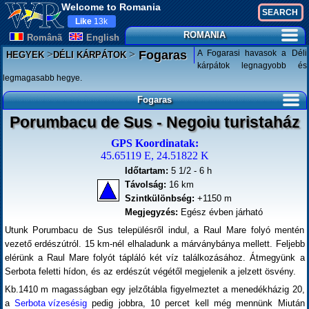
Welcome to Romania
Like
13k
ROMANIA
Românã
English
>
>
A Fogarasi havasok a Déli
Fogaras
HEGYEK
DÉLI KÁRPÁTOK
kárpátok legnagyobb és
legmagasabb hegye.
Fogaras
Porumbacu de Sus - Negoiu turistaház
GPS Koordinatak:
45.65119 E, 24.51822 K
Időtartam:
5 1/2 - 6 h
Távolság:
16 km
Szintkülönbség:
+1150 m
Megjegyzés:
Egész évben járható
Utunk Porumbacu de Sus településről indul, a Raul Mare folyó mentén
vezető erdészútról. 15 km-nél elhaladunk a márványbánya mellett. Feljebb
elérünk a Raul Mare folyót tápláló két víz találkozásához. Átmegyünk a
Serbota feletti hídon, és az erdészút végétől megjelenik a jelzett ösvény.
Kb.1410 m magasságban egy jelzőtábla figyelmeztet a menedékházig 20,
a
Serbota vízesésig
pedig jobbra, 10 percet kell még mennünk Miután