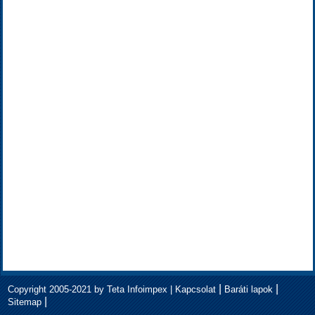
|
|
Copyright 2005-2021 by Teta Infoimpex |
Kapcsolat
Baráti lapok
|
Sitemap