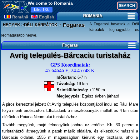
Welcome to Romania
Like
13k
ROMANIA
Românã
English
>
>
A Fogarasi havasok a Déli
Fogaras
HEGYEK
DÉLI KÁRPÁTOK
kárpátok legnagyobb és
legmagasabb hegye.
Fogaras
Avrig település-Bărcaciu turistaház
GPS Koordinatak:
45.64646 E, 24.45748 K
Időtartam:
6-7 h
Távolság:
19 km
Szintkülönbség:
+1150 m
Megjegyzés:
Egész évben járható
A piros kereszttel jelzett út Avrig település központjából indul az Râul Mare
folyó menti erdészúton. Elhaladunk a mészkőbányák mellett és 4 km után
elérünk a Poiana Neamțului turistaházhoz.
Tovább megyünk, majd felmegyünk jobbra az erdőbe. Kb. 30 percre a
turistaháztól átmegyünk a patak másik oldalára, és elkezdünk mászni a
Bărcaciu oldalán. 1555 m magasságban kiérünk egy tisztásra, ahol a