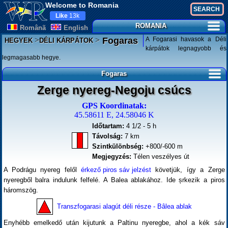
Welcome to Romania
Like
13k
ROMANIA
Românã
English
>
>
A Fogarasi havasok a Déli
Fogaras
HEGYEK
DÉLI KÁRPÁTOK
kárpátok legnagyobb és
legmagasabb hegye.
Fogaras
Zerge nyereg-Negoju csúcs
GPS Koordinatak:
45.58611 E, 24.58046 K
Időtartam:
4 1/2 - 5 h
Távolság:
7 km
Szintkülönbség:
+800/-600 m
Megjegyzés:
Télen veszélyes út
A Podrágu nyereg felől
érkező piros sáv jelzést
követjük, így a Zerge
nyeregből balra indulunk felfelé. A Balea ablakához. Ide șrkezik a piros
háromszög.
Transzfogarasi alagút déli része - Bâlea ablak
Enyhébb emelkedő után kijutunk a Paltinu nyeregbe, ahol a kék sáv