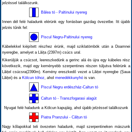
jelzéssel találkozunk.
Bâlea tó - Paltinului nyereg
Innen dél felé haladunk elérünk egy forrásban gazdag övezetbe. Itt újabb
jelzés tűnik fel:
Piscul Negru-Paltinului nyereg
Kábelekkel kiépített részhez érünk, majd sziklatömbök után a Doamnei
nyeregbe, amelyet a Lăița (2397m) csúcs ural.
Kikerüljük a csúcsot, leereszkedünk a gerinc alá és újra egy kábeles rész
következik, majd egy keményebb szerpentines részen túljutva felérünk a
Lăițel csúcsra(2390m). Kemény ereszkedő vezet a Lăiței nyeregbe (Șaua
Lăiței) és a
Kölcun tóhoz
, ahol
menedékkunyhó
is van.
Piscul Negru erdészház-Caltun tó
Caltun tó - Transzfogarasi alagút
Nyugat felé haladunk a Kölcun kapujáig, ahol újabb jelzéssel találkozunk
Piatra Pranzului - Călțun tó
Nagy kőlapokkal teli övezeten haladunk, majd szerpentineken mászunk