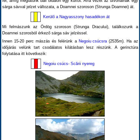
fel, amíg meglátunk ball oldalon egy kürtőt. Arra vezet az útvonalnak egy
sárga sávval jelzet változata, a Doamnei szoroson (Strunga Doamnei) át.
Kerülő a Nagyasszony hasadékon át
Mi felmászunk az Ördög szoroson (Strunga Dracului), találkozunk a
Doamnei szorosból érkező sárga sáv jelzéssel.
Innen 15-20 perc mászás és felérünk a
Negoiu csúcsra
(2535m). Ha az
időjárás velünk tart csodálatos kilátásban lesz részünk. A gerinctúra
folytatása itt következik:
Negoiu csúcs- Scării nyereg