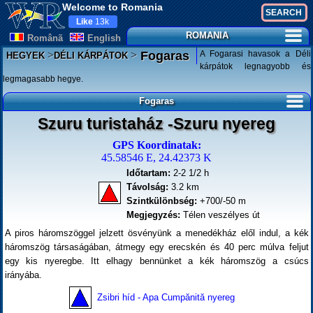
Welcome to Romania
Like
13k
ROMANIA
Românã
English
>
>
A Fogarasi havasok a Déli
Fogaras
HEGYEK
DÉLI KÁRPÁTOK
kárpátok legnagyobb és
legmagasabb hegye.
Fogaras
Szuru turistaház -Szuru nyereg
GPS Koordinatak:
45.58546 E, 24.42373 K
Időtartam:
2-2 1/2 h
Távolság:
3.2 km
Szintkülönbség:
+700/-50 m
Megjegyzés:
Télen veszélyes út
A piros háromszöggel jelzett ösvényünk a menedékház elől indul, a kék
háromszög társaságában, átmegy egy erecskén és 40 perc múlva feljut
egy kis nyeregbe. Itt elhagy bennünket a kék háromszög a csúcs
irányába.
Zsibri híd - Apa Cumpănită nyereg