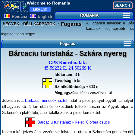
Welcome to Romania
Like
13k
ROMANIA
Românã
English
>
>
A Fogarasi havasok a Déli
Fogaras
HEGYEK
DÉLI KÁRPÁTOK
kárpátok legnagyobb és
legmagasabb hegye.
Fogaras
Bărcaciu turistaház - Szkára nyereg
GPS Koordinatak:
45.59232 E, 24.50269 K
Időtartam:
3 h
Távolság:
5 km
Szintkülönbség:
+600 m
Megjegyzés:
Télen veszélyes út
Jelzésünk a
Barkács menedékháztól
indul a piros pöttyel együtt, amelyet
elhagyunk kb. 1 km után és elkezdünk felfelé mászni az Ágyuk útján a
Szkerisóra plató felé, ahol találkozunk a piros kereszttel.
Barcaciu turistaház - Keleti Ciortea csúcs
Innen a két jelzés által vezérelve folytatjuk utunk a Szkerisóra gerincén dél