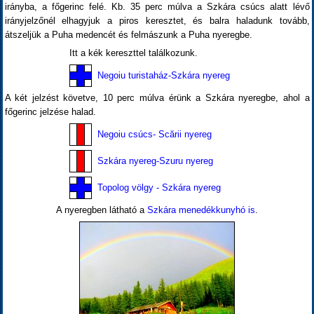
irányba, a főgerinc felé. Kb. 35 perc múlva a Szkára csúcs alatt lévő
irányjelzőnél elhagyjuk a piros keresztet, és balra haladunk tovább,
átszeljük a Puha medencét és felmászunk a Puha nyeregbe.
Itt a kék kereszttel találkozunk.
Negoiu turistaház-Szkára nyereg
A két jelzést követve, 10 perc múlva érünk a Szkára nyeregbe, ahol a
főgerinc jelzése halad.
Negoiu csúcs- Scării nyereg
Szkára nyereg-Szuru nyereg
Topolog völgy - Szkára nyereg
A nyeregben látható a
Szkára menedékkunyhó is
.