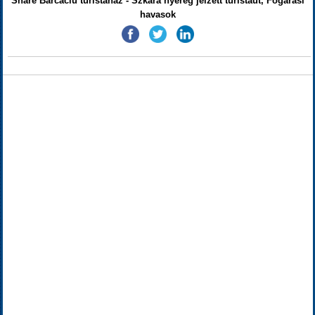
Share Bărcaciu turistaház - Szkára nyereg jelzett turistaút, Fogarasi
havasok