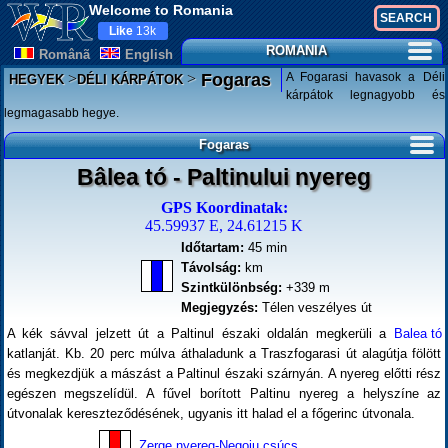
Welcome to Romania
Like
13k
ROMANIA
Românã
English
>
>
A Fogarasi havasok a Déli
Fogaras
HEGYEK
DÉLI KÁRPÁTOK
kárpátok legnagyobb és
legmagasabb hegye.
Fogaras
Bâlea tó - Paltinului nyereg
GPS Koordinatak:
45.59937 E, 24.61215 K
Időtartam:
45 min
Távolság:
km
Szintkülönbség:
+339 m
Megjegyzés:
Télen veszélyes út
A kék sávval jelzett út a Paltinul északi oldalán megkerüli a
Balea tó
katlanját. Kb. 20 perc múlva áthaladunk a Traszfogarasi út alagútja fölött
és megkezdjük a mászást a Paltinul északi szárnyán. A nyereg előtti rész
egészen megszelídül. A fűvel borított Paltinu nyereg a helyszíne az
útvonalak kereszteződésének, ugyanis itt halad el a főgerinc útvonala.
Zerge nyereg-Negoju csúcs