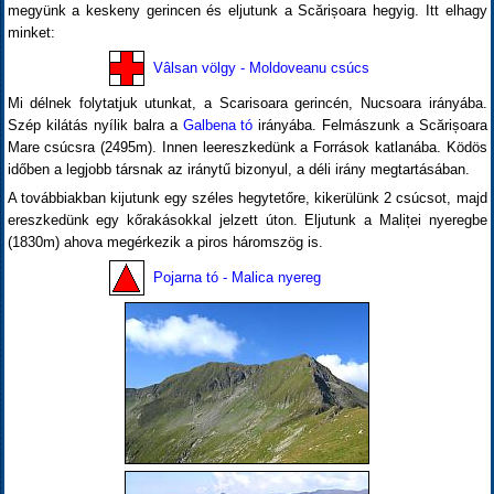
megyünk a keskeny gerincen és eljutunk a Scărișoara hegyig. Itt elhagy
minket:
Vâlsan völgy - Moldoveanu csúcs
Mi délnek folytatjuk utunkat, a Scarisoara gerincén, Nucsoara irányába.
Szép kilátás nyílik balra a
Galbena tó
irányába. Felmászunk a Scărișoara
Mare csúcsra (2495m). Innen leereszkedünk a Források katlanába. Ködös
időben a legjobb társnak az iránytű bizonyul, a déli irány megtartásában.
A továbbiakban kijutunk egy széles hegytetőre, kikerülünk 2 csúcsot, majd
ereszkedünk egy kőrakásokkal jelzett úton. Eljutunk a Maliței nyeregbe
(1830m) ahova megérkezik a piros háromszög is.
Pojarna tó - Malica nyereg