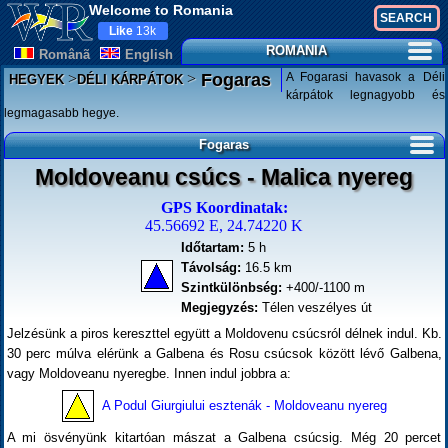
Welcome to Romania
Like
13k
ROMANIA
Românã
English
>
>
A Fogarasi havasok a Déli
Fogaras
HEGYEK
DÉLI KÁRPÁTOK
kárpátok legnagyobb és
legmagasabb hegye.
Fogaras
Moldoveanu csúcs - Malica nyereg
GPS Koordinatak:
45.56692 E, 24.74220 K
Időtartam:
5 h
Távolság:
16.5 km
Szintkülönbség:
+400/-1100 m
Megjegyzés:
Télen veszélyes út
Jelzésünk a piros kereszttel együtt a Moldovenu csúcsról délnek indul. Kb.
30 perc múlva elérünk a Galbena és Rosu csúcsok között lévő Galbena,
vagy Moldoveanu nyeregbe. Innen indul jobbra a:
A Podul Giurgiului esztenák - Moldoveanu nyereg
A mi ösvényünk kitartóan mászat a Galbena csúcsig. Még 20 percet