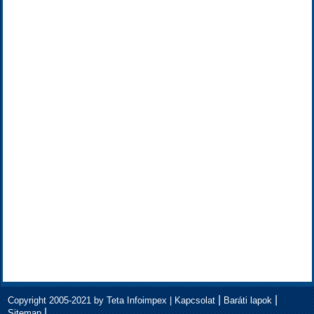
|
|
Copyright 2005-2021 by Teta Infoimpex |
Kapcsolat
Baráti lapok
|
Sitemap