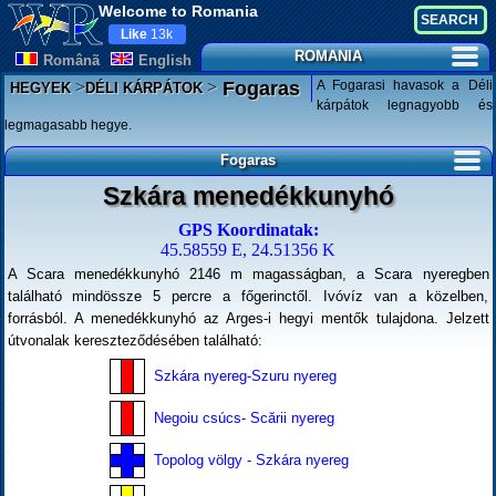
Welcome to Romania
Like
13k
ROMANIA
Românã
English
>
>
A Fogarasi havasok a Déli
Fogaras
HEGYEK
DÉLI KÁRPÁTOK
kárpátok legnagyobb és
legmagasabb hegye.
Fogaras
Szkára menedékkunyhó
GPS Koordinatak:
45.58559 E, 24.51356 K
A Scara menedékkunyhó 2146 m magasságban, a Scara nyeregben
található mindössze 5 percre a főgerinctől. Ivóvíz van a közelben,
forrásból. A menedékkunyhó az Arges-i hegyi mentők tulajdona. Jelzett
útvonalak kereszteződésében található:
Szkára nyereg-Szuru nyereg
Negoiu csúcs- Scării nyereg
Topolog völgy - Szkára nyereg