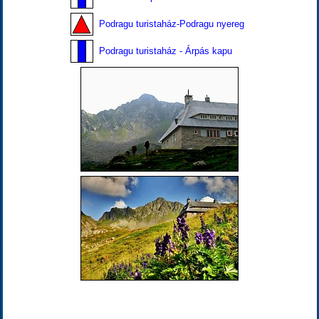
Podragu turistaház-Podragu nyereg
Podragu turistaház - Árpás kapu