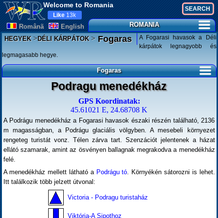
Welcome to Romania
Like
13k
ROMANIA
Românã
English
>
>
A Fogarasi havasok a Déli
Fogaras
HEGYEK
DÉLI KÁRPÁTOK
kárpátok legnagyobb és
legmagasabb hegye.
Fogaras
Podragu menedékház
GPS Koordinatak:
45.61021 E, 24.68708 K
A Podrágu menedékház a Fogarasi havasok északi részén található, 2136
m magasságban, a Podrágu glaciális völgyben. A mesebeli környezet
rengeteg turistát vonz. Télen zárva tart. Szenzációt jelentenek a házat
ellátó szamarak, amint az ösvényen ballagnak megrakodva a menedékház
felé.
A menedékház mellett látható a
Podrágu tó
. Környékén sátorozni is lehet.
Itt találkozik több jelzett útvonal:
Victoria - Podragu turistaház
Viktória-A Sipothoz