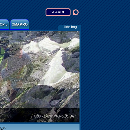
OP 5
GMAP.RO
Hide Img
egye.