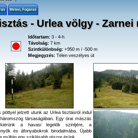
ras
Meteo, Fogaras
isztás - Urlea völgy - Zarnei
Időtartam:
3 - 4-h
Távolság:
7 km
Szintkülönbség:
+950 m / -500 m
Megjegyzés:
Télen veszélyes út
 pöttyel jelzett utunk az Urlea tisztásról indul
 háromszög társaságában. Egy órai mászás
kiérünk a havasi legelők szintjére, a
fenyők és áfonyabokrok birodalmába. Újabb
a múltán egy sziklásabb részre érünk.