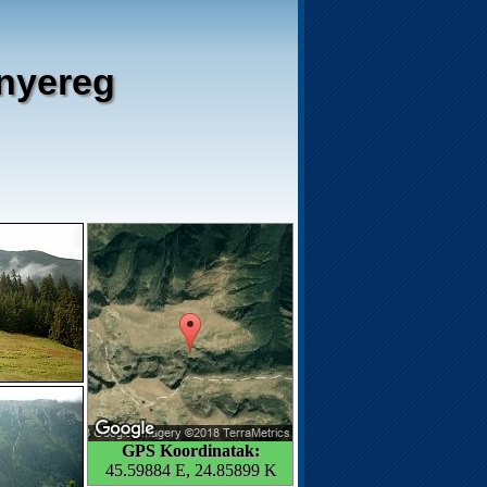
 nyereg
GPS Koordinatak:
45.59884 E, 24.85899 K