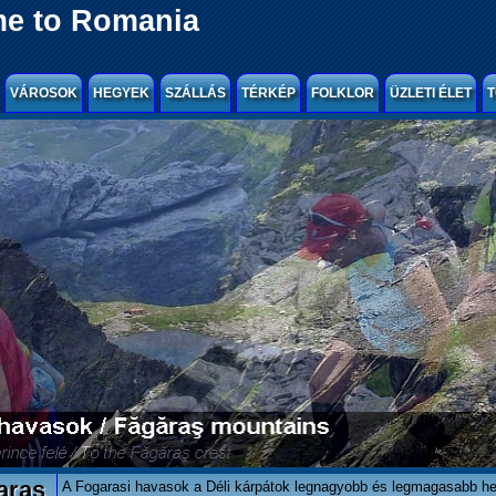
e to Romania
VÁROSOK
HEGYEK
SZÁLLÁS
TÉRKÉP
FOLKLOR
ÜZLETI ÉLET
T
aras
A Fogarasi havasok a Déli kárpátok legnagyobb és legmagasabb h