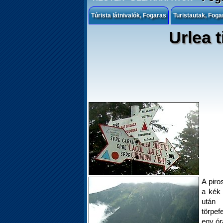
Túrista látnivalók, Fogaras
Turistautak, Foga
Urlea t
A piros
a kék
után 
törpe
egy ór