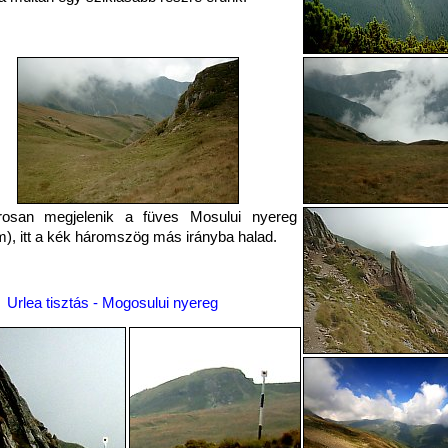
osan megjelenik a füves Mosului nyereg
), itt a kék háromszög más irányba halad.
Urlea tisztás - Mogosului nyereg