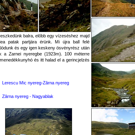
reszkedünk balra, előbb egy vízeséshez majd
ea patak partjára érünk. Mi újra ball felé
alódunk és egy igen keskeny ösvényrész után
nk a Zarnei nyeregbe (1923m). 100 méterre
menedékkunyhó és itt halad el a gerincjelzés
Lerescu Mic nyereg-Zârna nyereg
Zârna nyereg - Nagyablak