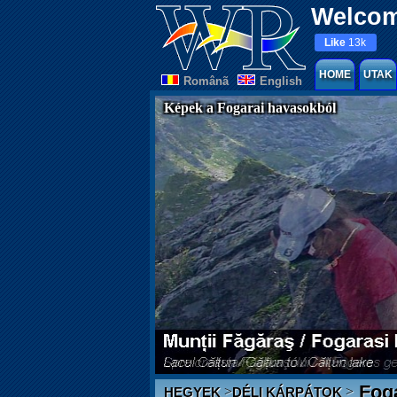
Welcom
Like
13k
HOME
UTAK
Românã
English
Képek a Fogarai havasokból
Fog
>
>
HEGYEK
DÉLI KÁRPÁTOK