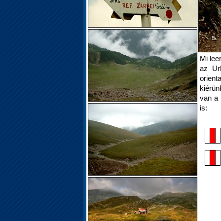
Mi lee
az Url
orient
kiérü
van a 
is: