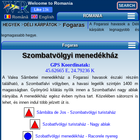
Welcome to Romania
Like
13k
ROMANIA
Românã
English
>
>
A Fogarasi havasok a Déli
Fogaras
HEGYEK
DÉLI KÁRPÁTOK
kárpátok legnagyobb és
legmagasabb hegye.
Fogaras
Szombatvölgyi menedékház
GPS Koordinatak:
45.62665 E, 24.79236 K
A Valea Sâmbetei menedékház a Fogarasi havasok északi részén
található, a Szombatfalvi völgyben, a havasi legelők szintjén 1400 m
magasságban. Gyönyörű kilátás nyílik innen a Szombatfalvi nagy ablak
irányába. A menedékház egész évben nyitva tart. Közelében sátorozni is
lehet, és innen indul több jelzett út is.
Sâmbăta de Jos - Szombatvölgyi turistaház
Szobatfvölgyi turistaház - Nagy ablak
Szobatfvölgyi menedékház - Racorele nyereg