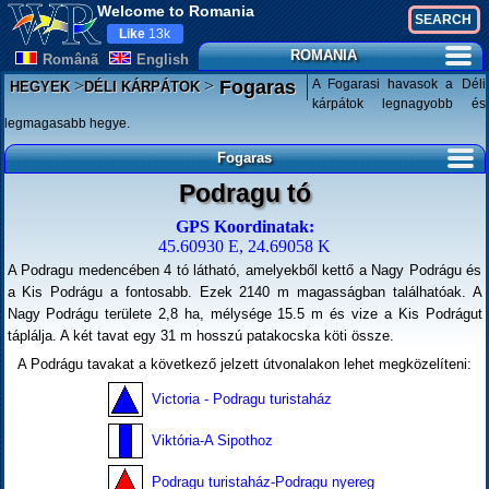
Welcome to Romania
Like
13k
ROMANIA
Românã
English
>
>
A Fogarasi havasok a Déli
Fogaras
HEGYEK
DÉLI KÁRPÁTOK
kárpátok legnagyobb és
legmagasabb hegye.
Fogaras
Podragu tó
GPS Koordinatak:
45.60930 E, 24.69058 K
A Podragu medencében 4 tó látható, amelyekből kettő a Nagy Podrágu és
a Kis Podrágu a fontosabb. Ezek 2140 m magasságban találhatóak. A
Nagy Podrágu területe 2,8 ha, mélysége 15.5 m és vize a Kis Podrágut
táplálja. A két tavat egy 31 m hosszú patakocska köti össze.
A Podrágu tavakat a következő jelzett útvonalakon lehet megközelíteni:
Victoria - Podragu turistaház
Viktória-A Sipothoz
Podragu turistaház-Podragu nyereg