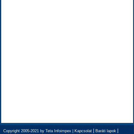
|
|
Copyright 2005-2021 by Teta Infoimpex |
Kapcsolat
Baráti lapok