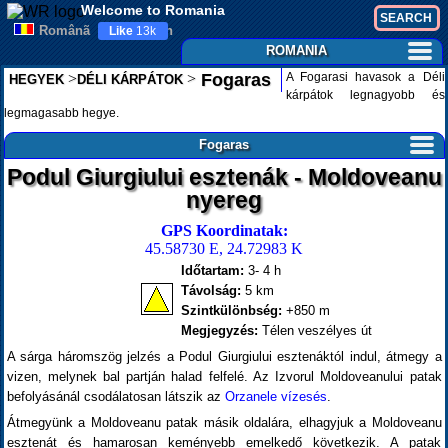
Welcome to Romania
Românã
English
Like
13k
ROMANIA
>
>
A Fogarasi havasok a Déli
Fogaras
HEGYEK
DÉLI KÁRPÁTOK
kárpátok legnagyobb és
legmagasabb hegye.
Fogaras
Podul Giurgiului esztenák - Moldoveanu
nyereg
GPS Koordinatak:
45.58730 E, 24.72983 K
Időtartam:
3- 4 h
Távolság:
5 km
Szintkülönbség:
+850 m
Megjegyzés:
Télen veszélyes út
A sárga háromszög jelzés a Podul Giurgiului esztenáktól indul, átmegy a
vizen, melynek bal partján halad felfelé. Az Izvorul Moldoveanului patak
befolyásánál csodálatosan látszik az
Orzanele vízesés
.
Átmegyünk a Moldoveanu patak másik oldalára, elhagyjuk a Moldoveanu
esztenát és hamarosan keményebb emelkedő következik. A patak