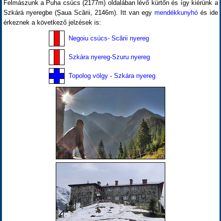
Felmászunk a Puha csúcs (2177m) oldalában lévő kürtőn és így kiérünk a
Szkárá nyeregbe (Șaua Scării, 2146m). Itt van egy
mendékkunyhó
és ide
érkeznek a következő jelzések is:
Negoiu csúcs- Scării nyereg
Szkára nyereg-Szuru nyereg
Topolog völgy - Szkára nyereg