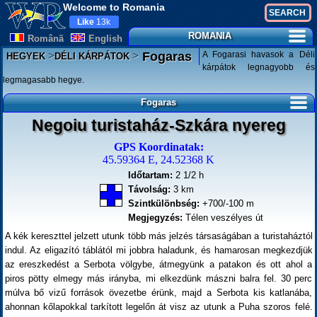
Welcome to Romania
Like
13k
ROMANIA
Românã
English
>
>
A Fogarasi havasok a Déli
Fogaras
HEGYEK
DÉLI KÁRPÁTOK
kárpátok legnagyobb és
legmagasabb hegye.
Fogaras
Negoiu turistaház-Szkára nyereg
GPS Koordinatak:
45.59364 E, 24.52368 K
Időtartam:
2 1/2 h
Távolság:
3 km
Szintkülönbség:
+700/-100 m
Megjegyzés:
Télen veszélyes út
A kék kereszttel jelzett utunk több más jelzés társaságában a turistaháztól
indul. Az eligazító táblától mi jobbra haladunk, és hamarosan megkezdjük
az ereszkedést a Serbota völgybe, átmegyünk a patakon és ott ahol a
piros pötty elmegy más irányba, mi elkezdünk mászni balra fel. 30 perc
múlva bő vizű források övezetbe érünk, majd a Serbota kis katlanába,
ahonnan kőlapokkal tarkított legelőn át visz az utunk a Puha szoros felé.