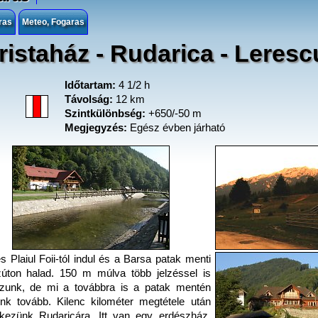
ras
Meteo, Fogaras
turistaház - Rudarica - Leres
Időtartam:
4 1/2 h
Távolság:
12 km
Szintkülönbség:
+650/-50 m
Megjegyzés:
Egész évben járható
és Plaiul Foii-tól indul és a Barsa patak menti
úton halad. 150 m múlva több jelzéssel is
ozunk, de mi a továbbra is a patak mentén
nk tovább. Kilenc kilométer megtétele után
kezünk Rudaricára. Itt van egy erdészház,