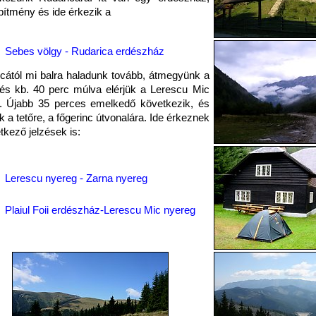
pítmény és ide érkezik a
Sebes völgy - Rudarica erdészház
cától mi balra haladunk tovább, átmegyünk a
és kb. 40 perc múlva elérjük a Lerescu Mic
t. Újabb 35 perces emelkedő következik, és
nk a tetőre, a főgerinc útvonalára. Ide érkeznek
tkező jelzések is:
Lerescu nyereg - Zarna nyereg
Plaiul Foii erdészház-Lerescu Mic nyereg