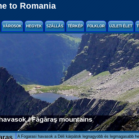
e to Romania
VÁROSOK
HEGYEK
SZÁLLÁS
TÉRKÉP
FOLKLOR
ÜZLETI ÉLET
T
aras
A Fogarasi havasok a Déli kárpátok legnagyobb és legmagasabb h