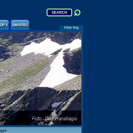
OP 5
GMAP.RO
Hide Img
egye.