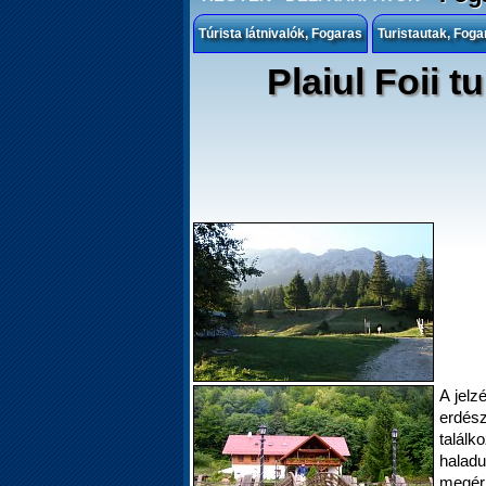
Túrista látnivalók, Fogaras
Turistautak, Foga
Plaiul Foii 
A jelz
erdész
találk
haladu
megér