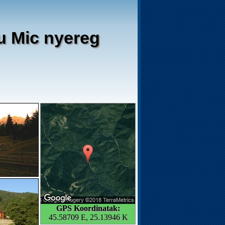
cu Mic nyereg
GPS Koordinatak:
45.58709 E, 25.13946 K