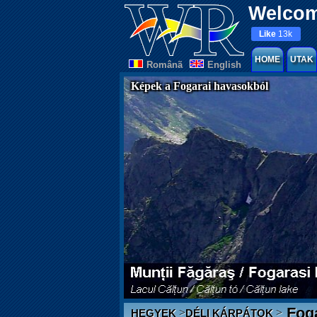
Welcom
Like
13k
HOME
UTAK
Românã
English
Képek a Fogarai havasokból
Fog
>
>
HEGYEK
DÉLI KÁRPÁTOK