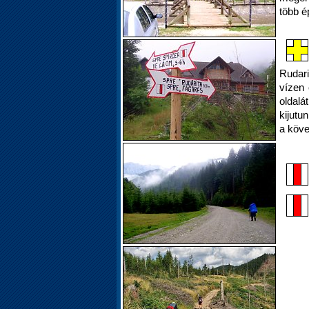
több é
Rudari
vízen 
oldalá
kijutu
a köve