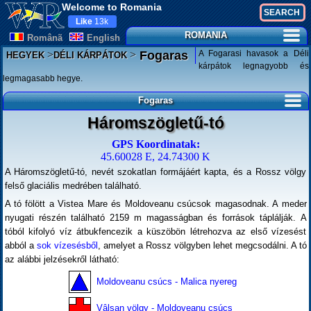
Welcome to Romania
Like
13k
ROMANIA
Românã
English
>
>
A Fogarasi havasok a Déli
Fogaras
HEGYEK
DÉLI KÁRPÁTOK
kárpátok legnagyobb és
legmagasabb hegye.
Fogaras
Háromszögletű-tó
GPS Koordinatak:
45.60028 E, 24.74300 K
A Háromszögletű-tó, nevét szokatlan formájáért kapta, és a Rossz völgy
felső glaciális medrében található.
A tó fölött a Vistea Mare és Moldoveanu csúcsok magasodnak. A meder
nyugati részén található 2159 m magasságban és források táplálják. A
tóból kifolyó víz átbukfencezik a küszöbön létrehozva az első vízesést
abból a
sok vízesésből
, amelyet a Rossz völgyben lehet megcsodálni. A tó
az alábbi jelzésekről látható:
Moldoveanu csúcs - Malica nyereg
Vâlsan völgy - Moldoveanu csúcs