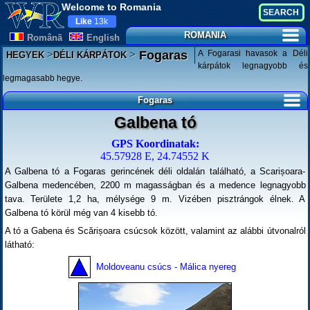
Welcome to Romania
Like
13k
ROMANIA
Românã
English
>
>
A Fogarasi havasok a Déli
Fogaras
HEGYEK
DÉLI KÁRPÁTOK
kárpátok legnagyobb és
legmagasabb hegye.
Fogaras
Galbena tó
GPS Koordinatak:
45.57928 E, 24.74552 K
A Galbena tó a Fogaras gerincének déli oldalán található, a Scarișoara-
Galbena medencében, 2200 m magasságban és a medence legnagyobb
tava. Területe 1,2 ha, mélysége 9 m. Vizében pisztrángok élnek. A
Galbena tó körül még van 4 kisebb tó.
A tó a Gabena és Scărișoara csúcsok között, valamint az alábbi útvonalról
látható:
Moldoveanu csúcs - Málica nyereg