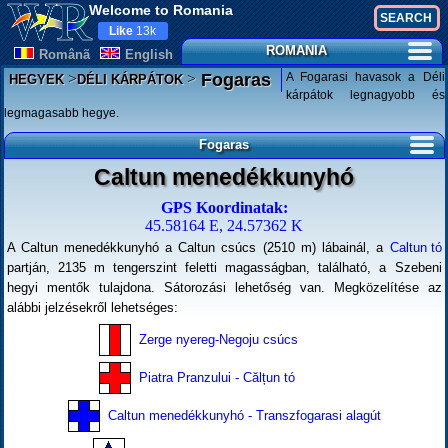
Welcome to Romania
Like
13k
ROMANIA
Românã
English
>
>
A Fogarasi havasok a Déli
Fogaras
HEGYEK
DÉLI KÁRPÁTOK
kárpátok legnagyobb és
legmagasabb hegye.
Fogaras
Caltun menedékkunyhó
GPS Koordinatak:
45.58164 E, 24.57362 K
A Caltun menedékkunyhó a Caltun csúcs (2510 m) lábainál, a
Caltun tó
partján, 2135 m tengerszint feletti magasságban, található, a Szebeni
hegyi mentők tulajdona. Sátorozási lehetőség van. Megközelítése az
alábbi jelzésekről lehetséges:
Zerge nyereg-Negoju csúcs
Piatra Pranzului - Călțun tó
Caltun menedékkunyhó - Transzfogarasi alagút