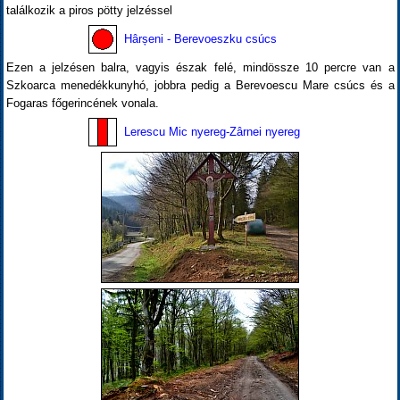
találkozik a piros pötty jelzéssel
Hârșeni - Berevoeszku csúcs
Ezen a jelzésen balra, vagyis észak felé, mindössze 10 percre van a
Szkoarca menedékkunyhó, jobbra pedig a Berevoescu Mare csúcs és a
Fogaras főgerincének vonala.
Lerescu Mic nyereg-Zârnei nyereg