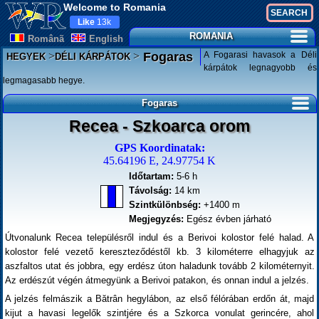
Welcome to Romania
Like
13k
ROMANIA
Românã
English
>
>
A Fogarasi havasok a Déli
Fogaras
HEGYEK
DÉLI KÁRPÁTOK
kárpátok legnagyobb és
legmagasabb hegye.
Fogaras
Recea - Szkoarca orom
GPS Koordinatak:
45.64196 E, 24.97754 K
Időtartam:
5-6 h
Távolság:
14 km
Szintkülönbség:
+1400 m
Megjegyzés:
Egész évben járható
Útvonalunk Recea településről indul és a Berivoi kolostor felé halad. A
kolostor felé vezető kereszteződéstől kb. 3 kilométerre elhagyjuk az
aszfaltos utat és jobbra, egy erdész úton haladunk tovább 2 kilométernyit.
Az erdészút végén átmegyünk a Berivoi patakon, és onnan indul a jelzés.
A jelzés felmászik a Bătrân hegylábon, az első félórában erdőn át, majd
kijut a havasi legelők szintjére és a Szkorca vonulat gerincére, ahol