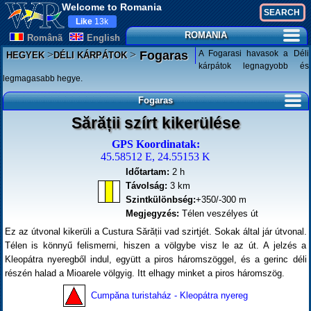
Welcome to Romania
Like
13k
ROMANIA
Românã
English
>
>
A Fogarasi havasok a Déli
Fogaras
HEGYEK
DÉLI KÁRPÁTOK
kárpátok legnagyobb és
legmagasabb hegye.
Fogaras
Sărății szírt kikerülése
GPS Koordinatak:
45.58512 E, 24.55153 K
Időtartam:
2 h
Távolság:
3 km
Szintkülönbség:
+350/-300 m
Megjegyzés:
Télen veszélyes út
Ez az útvonal kikerüli a Custura Sărății vad szirtjét. Sokak által jár útvonal.
Télen is könnyű felismerni, hiszen a völgybe visz le az út. A jelzés a
Kleopátra nyeregből indul, együtt a piros háromszöggel, és a gerinc déli
részén halad a Mioarele völgyig. Itt elhagy minket a piros háromszög.
Cumpăna turistaház - Kleopátra nyereg