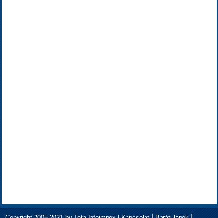
|
|
Copyright 2005-2021 by Teta Infoimpex |
Kapcsolat
Baráti lapok