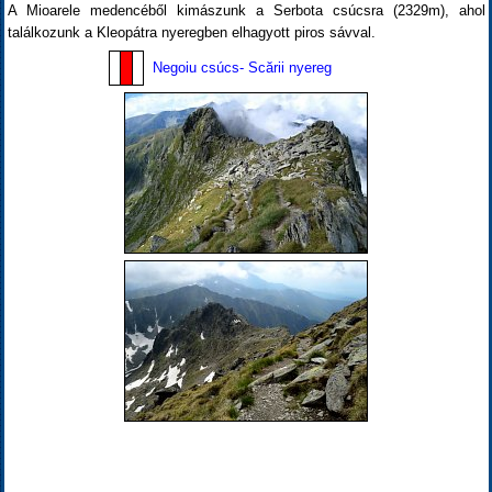
A Mioarele medencéből kimászunk a Serbota csúcsra (2329m), ahol
találkozunk a Kleopátra nyeregben elhagyott piros sávval.
Negoiu csúcs- Scării nyereg