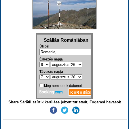
Share Sărății szírt kikerülése jelzett turistaút, Fogarasi havasok