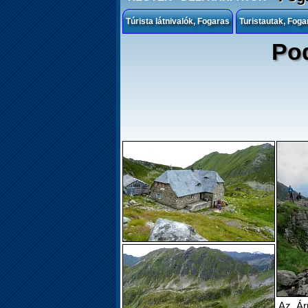
Túrista látnivalók, Fogaras
Turistautak, Foga
Pod
Az Ár