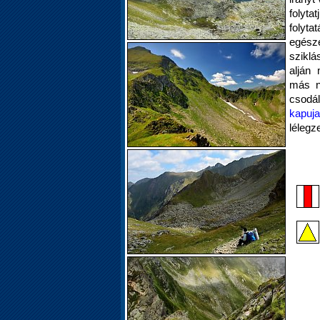
folyt
folyt
egész
szikl
alján
más n
csodá
kapuja
lélegz