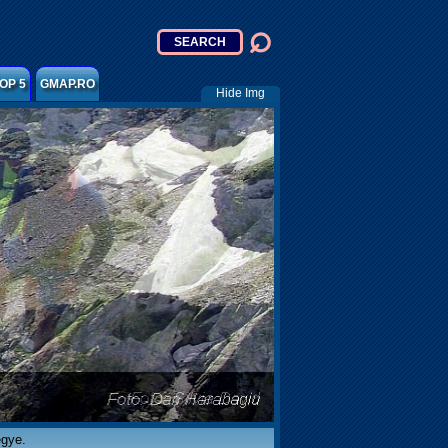
OP 5
GMAP.RO
Hide Img
egye.