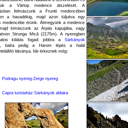
atjuk a Vârtop medence átszelését. A
atásban felmászunk a Fruntii medencében
en a hasadékig, majd azon túljutva egy
ás medencébe érünk. Átmegyünk a medence
 majd kimászunk az Árpás kapujába, vagy
éven Strunga Mică (2175m). A nyeregben
latos kilátás fogad: jobbra a
Sárkányok
, balra pedig a Három lépés a halál
etelállító látványa. Ide érkeznek még:
Podragu nyereg-Zerge nyereg
Capra turistaház-Sárkányok ablaka