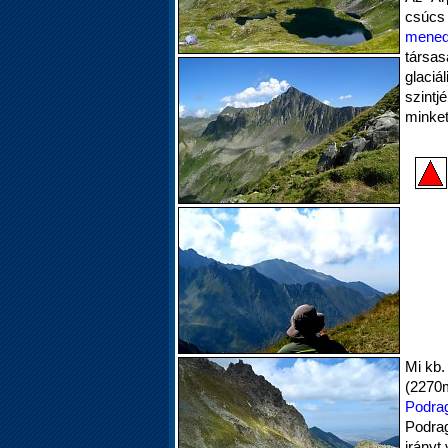
csúcs
mened
társas
glaciá
szint
minket
Mi kb.
(2270m
Podra
Podrag
irányt