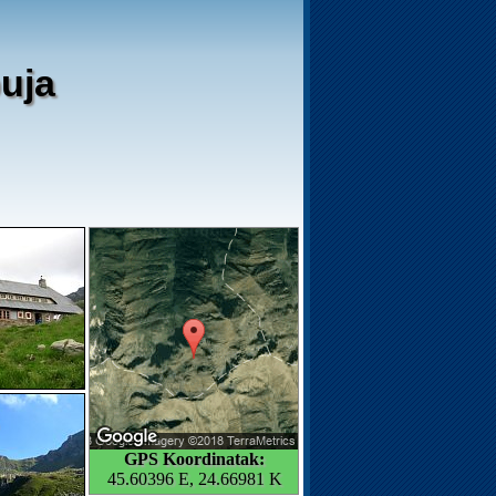
uja
GPS Koordinatak:
45.60396 E, 24.66981 K