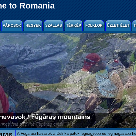
e to Romania
VÁROSOK
HEGYEK
SZÁLLÁS
TÉRKÉP
FOLKLOR
ÜZLETI ÉLET
T
aras
A Fogarasi havasok a Déli kárpátok legnagyobb és legmagasabb h