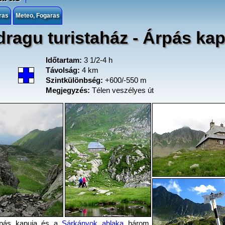
ras
Meteo, Fogaras
ragu turistaház - Árpás kap
Időtartam:
3 1/2-4 h
Távolság:
4 km
Szintkülönbség:
+600/-550 m
Megjegyzés:
Télen veszélyes út
pás kapuja és a
Sárkányok ablaka
három