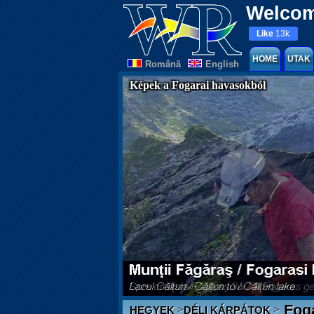
Welcom
Like
13k
HOME
UTAK
Românã
English
Képek a Fogarai havasokból
Fog
>
>
HEGYEK
DÉLI KÁRPÁTOK