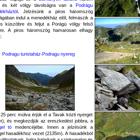
 és két völgy távolságra van a
Podrágu
ékháztól
. Jelzésünk a piros háromszög
ágában indul a menedékház elől, felmászik a
lis küszöbre és feljut a Porágú völgy felső
jére. A piros háromszög hamarosan elhagy
:
Podragu turistaház-Podragu nyereg
 25 perc múlva érjük el a Tavak közti nyerget
), és megkezdjük az ereszkedést jobbra, a
gel tó
medencéjébe. Innen a jelzésünk a
el hasadékhoz vezet (2135m). A hasadékból
 változtatunk, balra haladunk a szintvonalon és