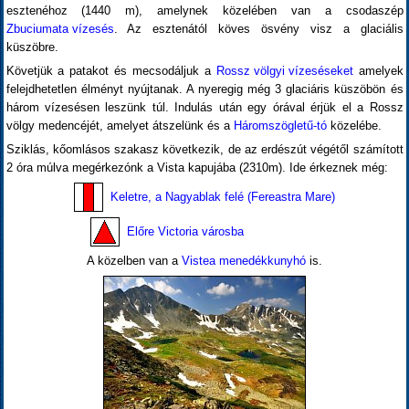
esztenéhoz (1440 m), amelynek közelében van a csodaszép
Zbuciumata vízesés
. Az esztenától köves ösvény visz a glaciális
küszöbre.
Követjük a patakot és mecsodáljuk a
Rossz völgyi vízeséseket
amelyek
felejdhetetlen élményt nyújtanak. A nyeregig még 3 glaciáris küszöbön és
három vízesésen leszünk túl. Indulás után egy órával érjük el a Rossz
völgy medencéjét, amelyet átszelünk és a
Háromszögletű-tó
közelébe.
Sziklás, kőomlásos szakasz következik, de az erdészút végétől számított
2 óra múlva megérkezónk a Vista kapujába (2310m). Ide érkeznek még:
Keletre, a Nagyablak felé (Fereastra Mare)
Előre Victoria városba
A közelben van a
Vistea menedékkunyhó
is.