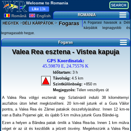
Welcome to Romania
Like
13k
ROMANIA
Românã
English
>
>
A Fogarasi havasok a Déli
Fogaras
HEGYEK
DÉLI KÁRPÁTOK
kárpátok legnagyobb és
legmagasabb hegye.
Fogaras
Valea Rea esztena - Vistea kapuja
GPS Koordinatak:
45.59870 E, 24.75576 K
Időtartam:
3 h
Távolság:
4.5 km
Szintkülönbség:
+850 m
Megjegyzés:
Télen veszélyes út
A Valea Rea völgyi esztenát egy Szlatináról induló 38 kilométernyi
aszfaltos úton lehet megközelíteni. 20 km-nél jutunk el a Gura Văilor
pontra, a Valea Rea és Zârnei patakok összefolyásához. Innen 12 km-re
van a Balta Pojarnei gát, és újabb 5 km múlva jutunk Gura Bândei-ig.
Ezen a helyen a Bândea patak ömlik a Valea Rea-ba. Innen 1 km múlva
véget ér az út és kezdődik a jelzett ösvény. Megérkezünk a Valea Rea