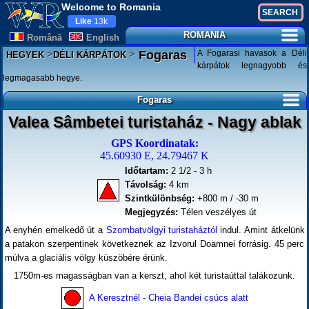
Welcome to Romania
Like
13k
ROMANIA
Românã
English
>
>
A Fogarasi havasok a Déli
Fogaras
HEGYEK
DÉLI KÁRPÁTOK
kárpátok legnagyobb és
legmagasabb hegye.
Fogaras
Valea Sâmbetei turistaház - Nagy ablak
GPS Koordinatak:
45.60930 E, 24.79467 K
Időtartam:
2 1/2 - 3 h
Távolság:
4 km
Szintkülönbség:
+800 m / -30 m
Megjegyzés:
Télen veszélyes út
A enyhén emelkedő út a
Szombatvölgyi turistaháztól
indul. Amint átkelünk
a patakon szerpentinek következnek az Izvorul Doamnei forrásig. 45 perc
múlva a glaciális völgy küszöbére érünk.
1750m-es magasságban van a kerszt, ahol két turistaúttal talákozunk.
A Keresztnél - Cheia Bandei csúcs alatt