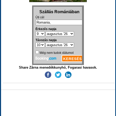
Share Zârna menedékkunyhó, Fogarasi havasok.