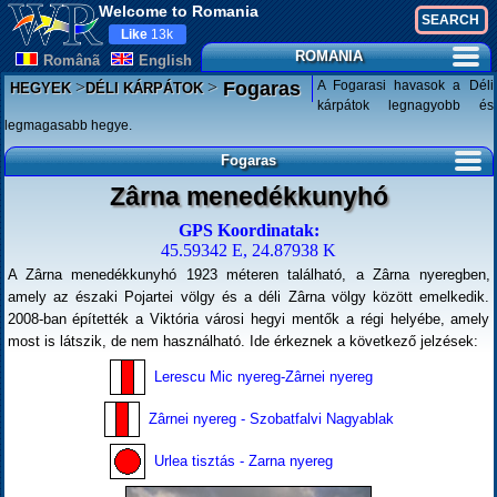
Welcome to Romania
Like
13k
ROMANIA
Românã
English
>
>
A Fogarasi havasok a Déli
Fogaras
HEGYEK
DÉLI KÁRPÁTOK
kárpátok legnagyobb és
legmagasabb hegye.
Fogaras
Zârna menedékkunyhó
GPS Koordinatak:
45.59342 E, 24.87938 K
A Zârna menedékkunyhó 1923 méteren található, a Zârna nyeregben,
amely az északi Pojartei völgy és a déli Zârna völgy között emelkedik.
2008-ban építették a Viktória városi hegyi mentők a régi helyébe, amely
most is látszik, de nem használható. Ide érkeznek a következő jelzések:
Lerescu Mic nyereg-Zârnei nyereg
Zârnei nyereg - Szobatfalvi Nagyablak
Urlea tisztás - Zarna nyereg