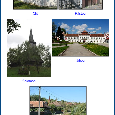
Clit
Răstoci
Jibou
Solomon