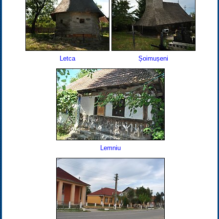
Letca
Șoimușeni
Lemniu