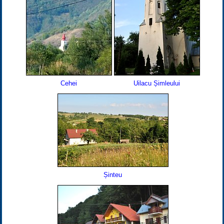
Cehei
Uilacu Șimleului
Șinteu