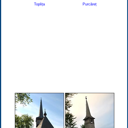
Toplița
Purcăreț