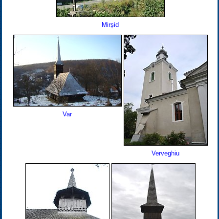
Mirșid
Var
Verveghiu