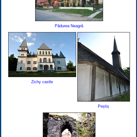
Pădurea Neagră
Zichy castle
Peștiș