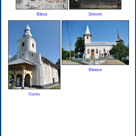
Bârsa
Domnin
Bănișor
Cuceu