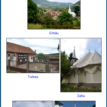
Gîrbău
Turbuța
Zalha