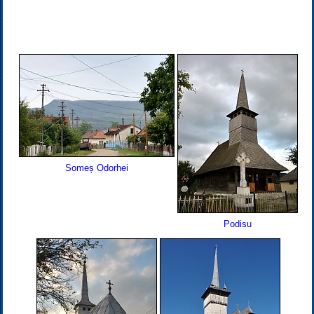
Someș Odorhei
Podisu