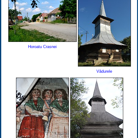
Horoatu Crasnei
Vădurele