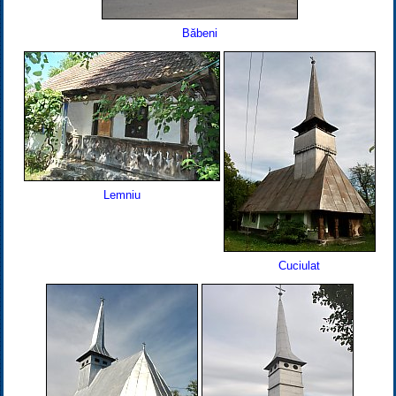
Băbeni
Lemniu
Cuciulat