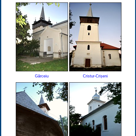
Gârceiu
Cristur-Crișeni