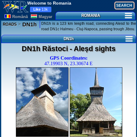
Welcome to Romania
Like
13k
ROMANIA
Românã
Magyar
>
DN1h is a 123 km length road, connecting Alesd to the
DN1h
ROADS
road DN1c Halmeu - Cluj-Napoca, passing trough Jibou.
DN1h
DN1h Răstoci - Aleșd sights
GPS Coordinates:
47.19903 N, 23.30674 E