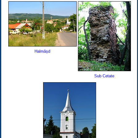
Halmășd
Sub Cetate