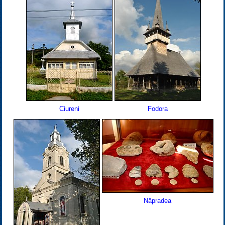
Ciureni
Fodora
Năpradea