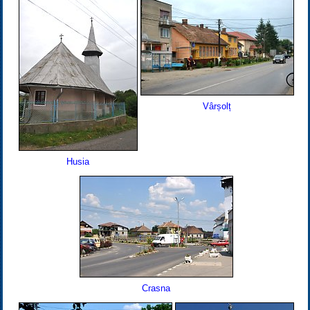
Vârșolț
Husia
Crasna