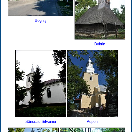
Boghiș
Dobrin
Sâncraiu Silvaniei
Popeni