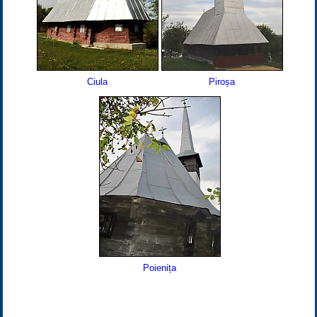
Ciula
Piroșa
Poienița