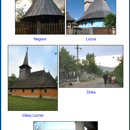
Negreni
Lozna
Doba
Valea Loznei